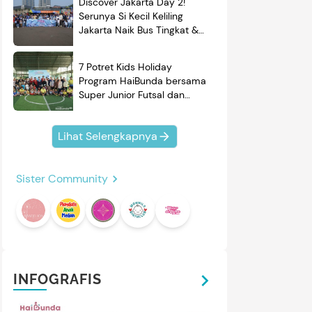
Discover Jakarta Day 2!
Serunya Si Kecil Keliling
Jakarta Naik Bus Tingkat &
Belajar Sejarah
7 Potret Kids Holiday
Program HaiBunda bersama
Super Junior Futsal dan
BRAND'S, Si Kecil & Ayah
Kompak Banget!
Lihat Selengkapnya
mendasi
Nama Bayi
Resep
Sister Community
roduk
INFOGRAFIS