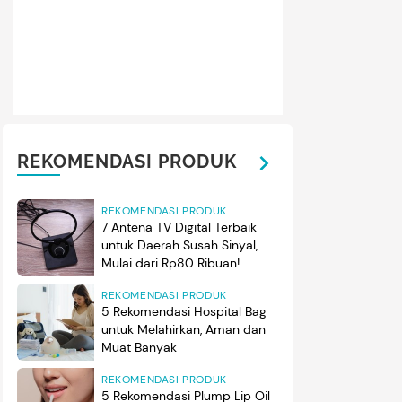
ah dan Thariq yang menikah pada Juli 2024 dan kini telah dikarun
Ahmad Arash Omara Thariq. Kabar kelahirannya itu pun dibag
ia sosial. (Foto: Instagram@thariqhalilintar)
REKOMENDASI PRODUK
REKOMENDASI PRODUK
7 Antena TV Digital Terbaik
untuk Daerah Susah Sinyal,
Mulai dari Rp80 Ribuan!
REKOMENDASI PRODUK
5 Rekomendasi Hospital Bag
untuk Melahirkan, Aman dan
Muat Banyak
REKOMENDASI PRODUK
5 Rekomendasi Plump Lip Oil