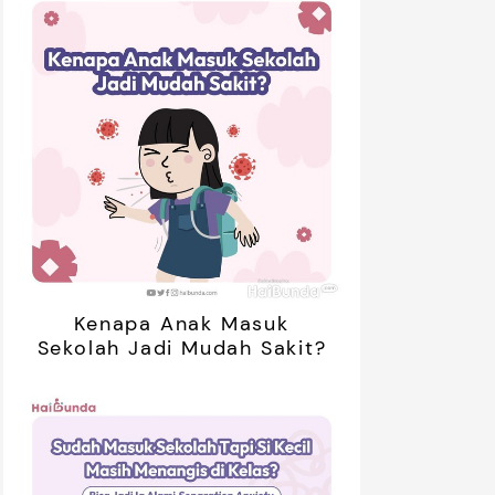
01:20
ak Bosan Saat Libur? Coba 7
5 Ide Libur
inan Tanpa Gadget Ini!
Bareng Anak
Kenapa Anak Masuk
Sekolah Jadi Mudah Sakit?