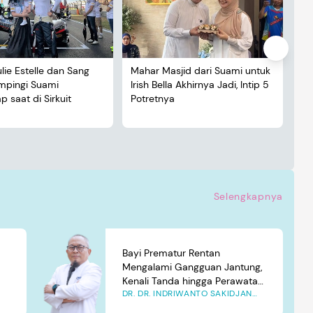
ulie Estelle dan Sang
Mahar Masjid dari Suami untuk
De
ampingi Suami
Irish Bella Akhirnya Jadi, Intip 5
Lu
 saat di Sirkuit
Potretnya
5 
Selengkapnya
Bayi Prematur Rentan
Mengalami Gangguan Jantung,
Kenali Tanda hingga Perawatan
DR. DR. INDRIWANTO SAKIDJAN
yang Tepat
ATMOSUDIGDO, SP.JP(K). MARS