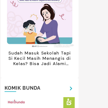
retan Artis yang Menetap di
5 Potret Kedekatan Alyssa
ar Negeri Usai Menikah, Intip
Daguise Bersama Ayahanda
Potret Terbarunya
asal Prancis, Dipuji Tampan
oleh Netizen
Sudah Masuk Sekolah Tapi
Si Kecil Masih Menangis di
Kelas? Bisa Jadi Alami
Separation Anxiety
KOMIK BUNDA