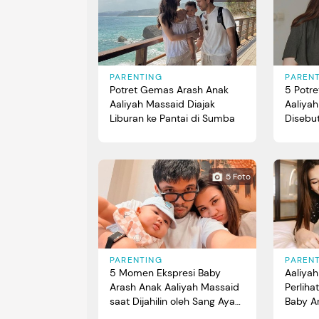
PARENTING
PAREN
Potret Gemas Arash Anak
5 Potr
Aaliyah Massaid Diajak
Aaliya
Liburan ke Pantai di Sumba
Disebu
5 Foto
PARENTING
PAREN
5 Momen Ekspresi Baby
Aaliya
Arash Anak Aaliyah Massaid
Perlih
saat Dijahilin oleh Sang Ayah
Baby Ar
Thariq Halilintar
Intip P