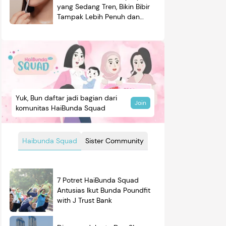
yang Sedang Tren, Bikin Bibir
Tampak Lebih Penuh dan
Berkilau
Yuk, Bun daftar jadi bagian dari
Join
komunitas HaiBunda Squad
Haibunda Squad
Sister Community
7 Potret HaiBunda Squad
Antusias Ikut Bunda Poundfit
with J Trust Bank