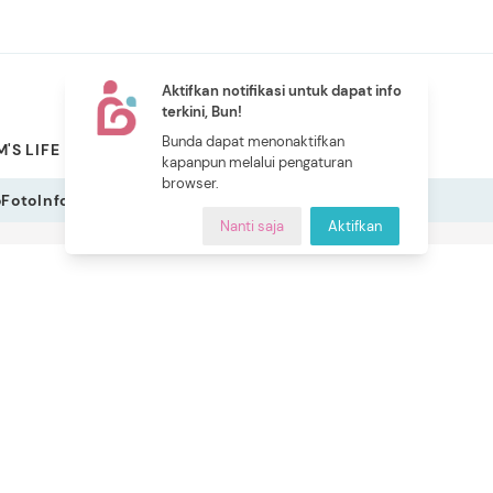
Aktifkan notifikasi untuk dapat info
terkini, Bun!
NEW
Bunda dapat menonaktifkan
'S LIFE
PILIHAN BUNDA
CERITA BUNDA
INDEKS
kapanpun melalui pengaturan
browser.
o
Foto
Infografis
Nanti saja
Aktifkan