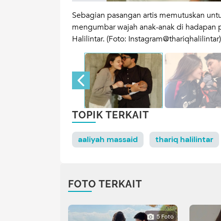
nebak wajah Baby
Sebagian pasangan artis memutuskan untu
waba****.
mengumbar wajah anak-anak di hadapan pub
@thariqhalilintar)
Halilintar. (Foto: Instagram@thariqhalilintar)
TOPIK TERKAIT
aaliyah massaid
thariq halilintar
FOTO TERKAIT
5 Foto