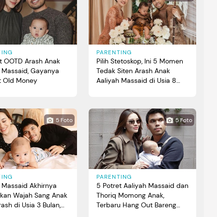
TING
PARENTING
et OOTD Arash Anak
Pilih Stetoskop, Ini 5 Momen
h Massaid, Gayanya
Tedak Siten Arash Anak
t Old Money
Aaliyah Massaid di Usia 8
Bulan
5 Foto
5 Foto
TING
PARENTING
h Massaid Akhirnya
5 Potret Aaliyah Massaid dan
atkan Wajah Sang Anak
Thoriq Momong Anak,
ash di Usia 3 Bulan,
Terbaru Hang Out Bareng
otretnya
Keluarga Rizky Febian