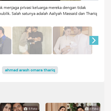
k menjaga privasi keluarga mereka dengan tidak
Aaliy
lik. Salah satunya adalah Aaliyah Massaid dan Thariq
nama 
di med
ahmad arash omara thariq
5 Foto
5 Foto