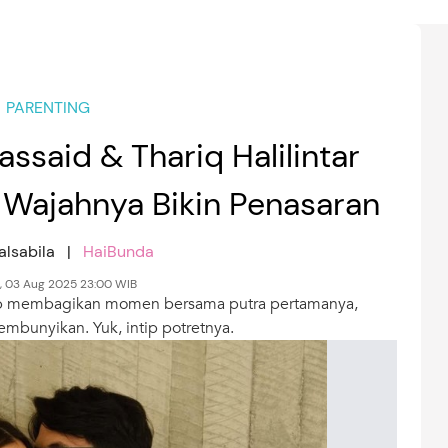
PARENTING
assaid & Thariq Halilintar
 Wajahnya Bikin Penasaran
alsabila |
HaiBunda
, 03 Aug 2025 23:00 WIB
erap membagikan momen bersama putra pertamanya,
mbunyikan. Yuk, intip potretnya.