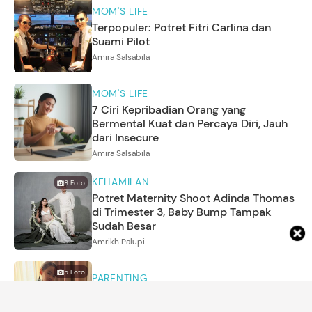
MOM'S LIFE
Terpopuler: Potret Fitri Carlina dan
Suami Pilot
Amira Salsabila
MOM'S LIFE
7 Ciri Kepribadian Orang yang
Bermental Kuat dan Percaya Diri, Jauh
dari Insecure
Amira Salsabila
KEHAMILAN
8
Foto
Potret Maternity Shoot Adinda Thomas
di Trimester 3, Baby Bump Tampak
Sudah Besar
Amrikh Palupi
5
Foto
PARENTING
Dunia Anak Marcello Tahitoe Jalani Hari
Pertama Sekolah, Ini Potret Manisnya