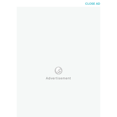
HaiBunda
CLOSE AD