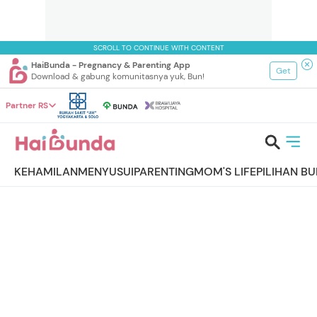
SCROLL TO CONTINUE WITH CONTENT
HaiBunda - Pregnancy & Parenting App
Get
Download & gabung komunitasnya yuk, Bun!
Partner RS
KEHAMILAN
MENYUSUI
PARENTING
MOM'S LIFE
PILIHAN B