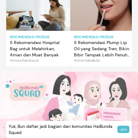
REKOMENDASI PRODUK
REKOMENDASI PRODUK
5 Rekomendasi Hospital
5 Rekomendasi Plump Lip
Bag untuk Melahirkan,
Oil yang Sedang Tren, Bikin
Aman dan Muat Banyak
Bibir Tampak Lebih Penuh
Annisa Karnesyia
Amira Salsabila
dan Berkilau
Yuk, Bun daftar jadi bagian dari komunitas HaiBunda
Join
Squad