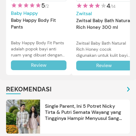
5
4
/
2
/
14
Baby Happy
Zwitsal
Baby Happy Body Fit
Zwitsal Baby Bath Natural
Pants
Rich Honey 300 ml
Baby Happy Body Fit Pants
Zwitsal Baby Bath Natural
adalah popok bayi anti
Rich Honey cocok
ruam yang dibuat dengan
digunakan untuk kulit bayi
teknologi Air Through
baru lahir bahkan kulit
Review
Review
Technology.
sensitif sekalipun. Simak
reviewnya di sini.
REKOMENDASI
Single Parent, Ini 5 Potret Nicky
Tirta & Putri Semata Wayang yang
Tingginya Hampir Menyusul Sang
Ayah