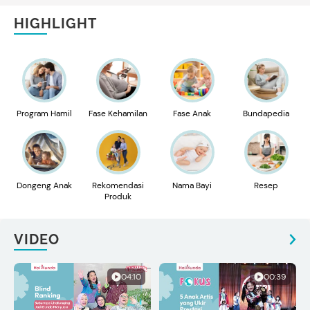
HIGHLIGHT
Program Hamil
Fase Kehamilan
Fase Anak
Bundapedia
Dongeng Anak
Rekomendasi
Nama Bayi
Resep
Produk
VIDEO
04:10
00:39