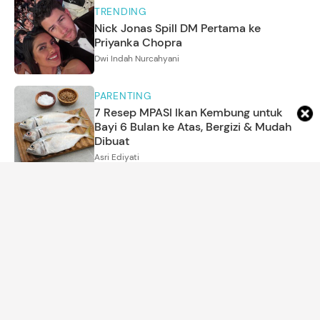
TRENDING
Nick Jonas Spill DM Pertama ke
Priyanka Chopra
Dwi Indah Nurcahyani
PARENTING
7 Resep MPASI Ikan Kembung untuk
Bayi 6 Bulan ke Atas, Bergizi & Mudah
Dibuat
Asri Ediyati
KEHAMILAN
12 Film Indonesia Tentang Ibu Hamil dan
Kisah Melahirkan Mengurus Bayi, Bagus
Sarat Makna
Amrikh Palupi
MOM'S LIFE
Ciri Orang EQ Tinggi saat Menghadapi
Orang yang Bersikap Tidak Sopan