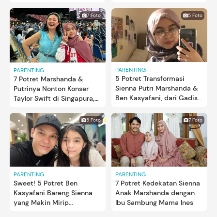
Bun
Bareng, Intip 5 Potretnya
7 Foto
5 Foto
PARENTING
PARENTING
5 Potret Transformasi
7 Potret Marshanda &
Sienna Putri Marshanda &
Putrinya Nonton Konser
Ben Kasyafani, dari Gadis
Taylor Swift di Singapura,
Kecil Lucu kini Remaja
Sienna Antusias Banget
Berhijab
5 Foto
7 Foto
PARENTING
PARENTING
Sweet! 5 Potret Ben
7 Potret Kedekatan Sienna
Kasyafani Bareng Sienna
Anak Marshanda dengan
yang Makin Mirip
Ibu Sambung Mama Ines
Marshanda Kecil