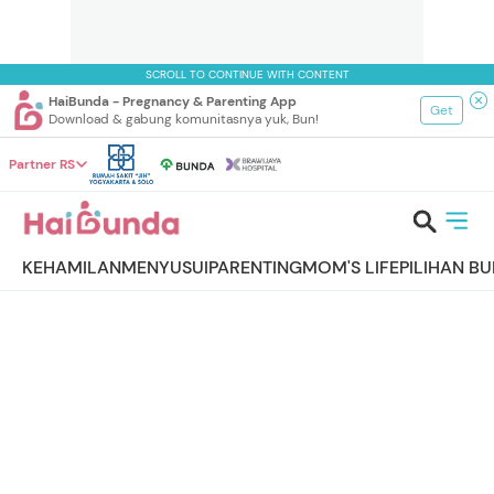
SCROLL TO CONTINUE WITH CONTENT
HaiBunda - Pregnancy & Parenting App
Get
Download & gabung komunitasnya yuk, Bun!
Partner RS
KEHAMILAN
MENYUSUI
PARENTING
MOM'S LIFE
PILIHAN B