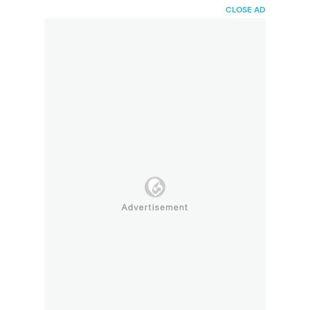
HaiBunda
CLOSE AD