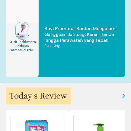
Bayi Prematur Rentan Mengalami
Gangguan Jantung, Kenali Tanda
hingga Perawatan yang Tepat
Dr. dr. Indriwanto
Parenting
Sakidjan
Atmosudigdo,
Sp.JP(K). MARS
Today's Review