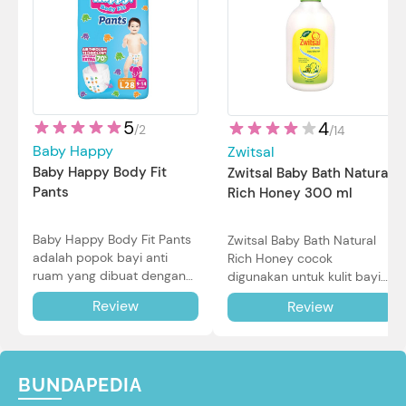
5
4
/
2
/
14
Baby Happy
Zwitsal
Baby Happy Body Fit
Zwitsal Baby Bath Natural
Pants
Rich Honey 300 ml
Baby Happy Body Fit Pants
Zwitsal Baby Bath Natural
adalah popok bayi anti
Rich Honey cocok
ruam yang dibuat dengan
digunakan untuk kulit bayi
teknologi Air Through
baru lahir bahkan kulit
Review
Review
Technology.
sensitif sekalipun. Simak
reviewnya di sini.
BUNDAPEDIA