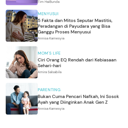
Tim HaiBunda
MENYUSUI
5 Fakta dan Mitos Seputar Mastitis,
Peradangan di Payudara yang Bisa
Ganggu Proses Menyusui
Annisa Karnesyia
MOM'S LIFE
Ciri Orang EQ Rendah dari Kebiasaan
Sehari-hari
Amira Salsabila
PARENTING
Bukan Cuma Pencari Nafkah, Ini Sosok
Ayah yang Diinginkan Anak Gen Z
Annisa Karnesyia