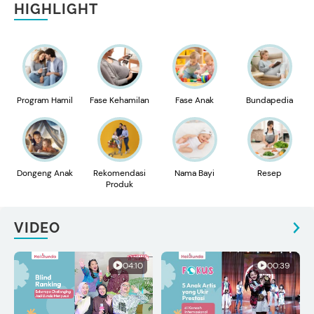
HIGHLIGHT
Program Hamil
Fase Kehamilan
Fase Anak
Bundapedia
Dongeng Anak
Rekomendasi
Nama Bayi
Resep
Produk
VIDEO
04:10
00:39