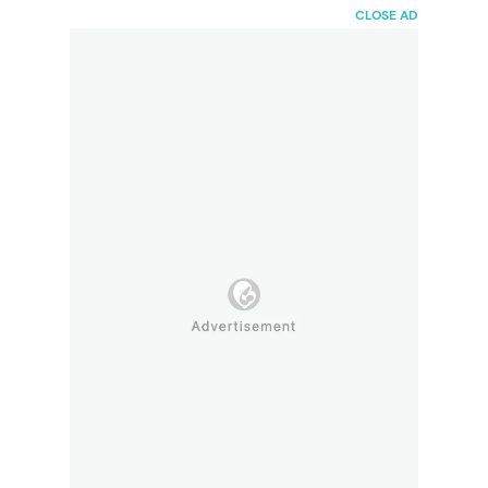
HaiBunda
CLOSE AD