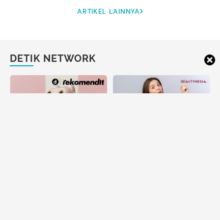
ARTIKEL LAINNYA
DETIK NETWORK
Bingung Kado buat Teman
Tes Kepribadian: Tanggal
yang Suka Foto? Kamera
Lahir Ungkap Trauma
Print Instan Ini Idenya
Emosional Dirimu