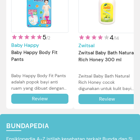
5
4
/
2
/
14
Baby Happy
Zwitsal
Baby Happy Body Fit
Zwitsal Baby Bath Natural
Pants
Rich Honey 300 ml
Baby Happy Body Fit Pants
Zwitsal Baby Bath Natural
adalah popok bayi anti
Rich Honey cocok
ruam yang dibuat dengan
digunakan untuk kulit bayi
teknologi Air Through
baru lahir bahkan kulit
Review
Review
Technology.
sensitif sekalipun. Simak
reviewnya di sini.
BUNDAPEDIA
Ensiklopedia A-Z istilah kesehatan terkait Bunda dan Si