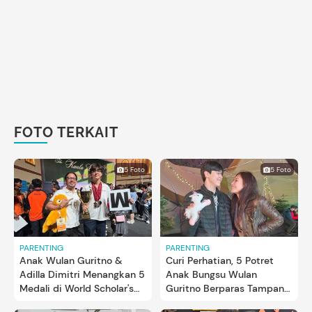
FOTO TERKAIT
5 Foto
5 Foto
PARENTING
PARENTING
Anak Wulan Guritno &
Curi Perhatian, 5 Potret
Adilla Dimitri Menangkan 5
Anak Bungsu Wulan
Medali di World Scholar's
Guritno Berparas Tampan
Cup di Malaysia
& Tinggi Semampai