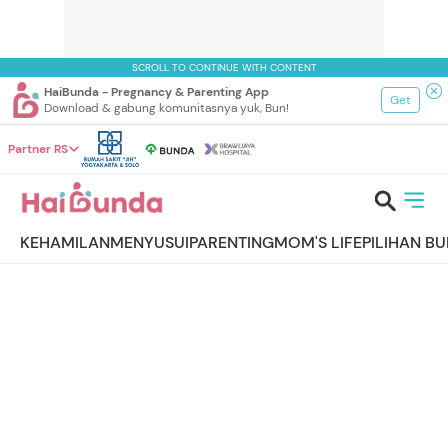
SCROLL TO CONTINUE WITH CONTENT
HaiBunda - Pregnancy & Parenting App
Get
Download & gabung komunitasnya yuk, Bun!
Partner RS
KEHAMILAN
MENYUSUI
PARENTING
MOM'S LIFE
PILIHAN B