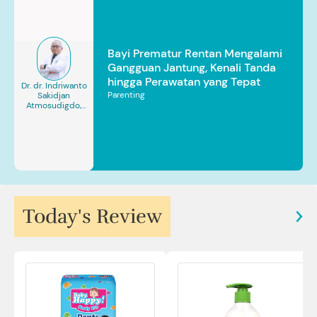
Bayi Prematur Rentan Mengalami
Gangguan Jantung, Kenali Tanda
hingga Perawatan yang Tepat
Dr. dr. Indriwanto
Parenting
Sakidjan
Atmosudigdo,
Sp.JP(K). MARS
Today's Review