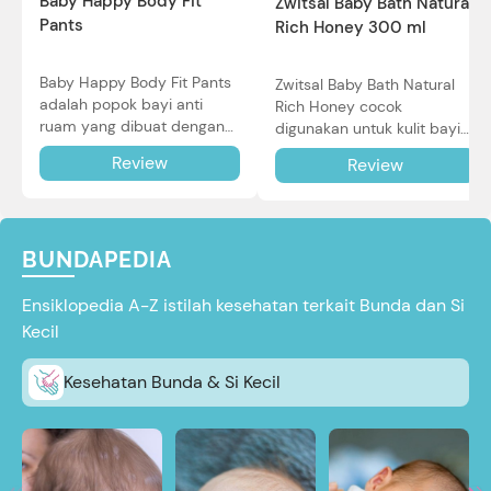
Baby Happy Body Fit
Zwitsal Baby Bath Natural
Pants
Rich Honey 300 ml
Baby Happy Body Fit Pants
Zwitsal Baby Bath Natural
adalah popok bayi anti
Rich Honey cocok
ruam yang dibuat dengan
digunakan untuk kulit bayi
teknologi Air Through
baru lahir bahkan kulit
Review
Review
Technology.
sensitif sekalipun. Simak
reviewnya di sini.
BUNDAPEDIA
Ensiklopedia A-Z istilah kesehatan terkait Bunda dan Si
Kecil
Kesehatan Bunda & Si Kecil