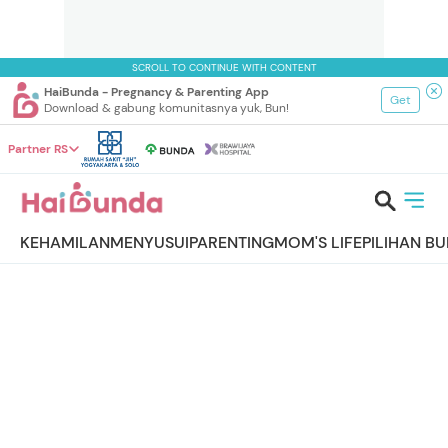
SCROLL TO CONTINUE WITH CONTENT
HaiBunda - Pregnancy & Parenting App
Get
Download & gabung komunitasnya yuk, Bun!
Partner RS
KEHAMILAN
MENYUSUI
PARENTING
MOM'S LIFE
PILIHAN B