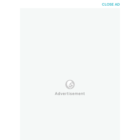
HaiBunda
CLOSE AD