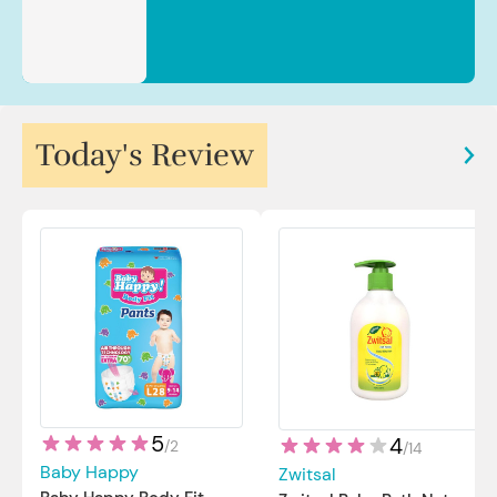
Today's Review
5
4
/
2
/
14
Baby Happy
Zwitsal