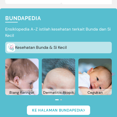
reviewnya di sini.
BUNDAPEDIA
Ensiklopedia A-Z istilah kesehatan terkait Bunda dan Si
Kecil
Kesehatan Bunda & Si Kecil
Biang Keringat
Dermatitis Atopik
Cegukan
KE HALAMAN BUNDAPEDIA