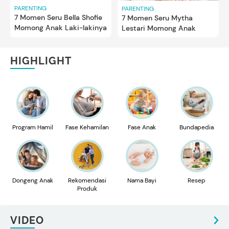
PARENTING
PARENTING
7 Momen Seru Bella Shofie
7 Momen Seru Mytha
Momong Anak Laki-lakinya
Lestari Momong Anak
HIGHLIGHT
Program Hamil
Fase Kehamilan
Fase Anak
Bundapedia
Dongeng Anak
Rekomendasi
Nama Bayi
Resep
Produk
VIDEO