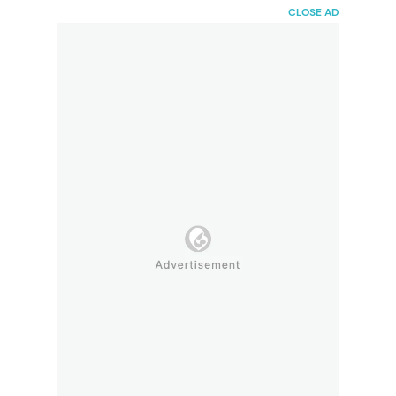
HaiBunda
CLOSE AD