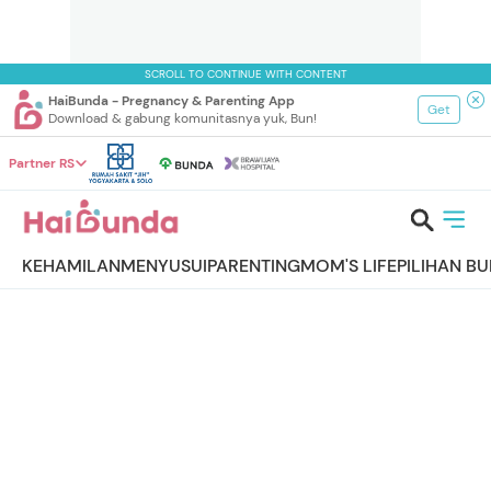
SCROLL TO CONTINUE WITH CONTENT
HaiBunda - Pregnancy & Parenting App
Get
Download & gabung komunitasnya yuk, Bun!
Partner RS
KEHAMILAN
MENYUSUI
PARENTING
MOM'S LIFE
PILIHAN B