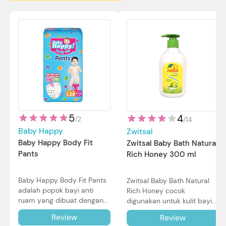
5
4
/
2
/
14
Baby Happy
Zwitsal
Baby Happy Body Fit
Zwitsal Baby Bath Natural
Pants
Rich Honey 300 ml
Baby Happy Body Fit Pants
Zwitsal Baby Bath Natural
adalah popok bayi anti
Rich Honey cocok
ruam yang dibuat dengan
digunakan untuk kulit bayi
teknologi Air Through
baru lahir bahkan kulit
Review
Review
Technology.
sensitif sekalipun. Simak