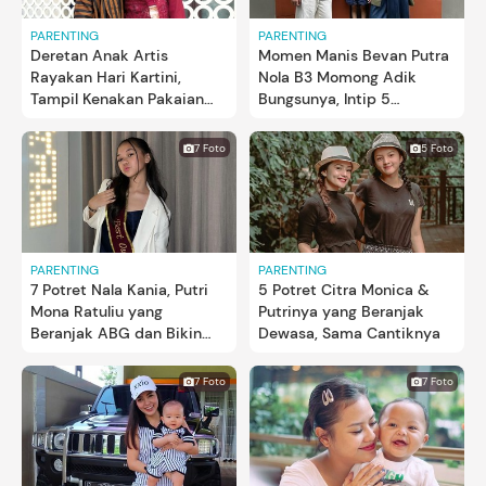
PARENTING
PARENTING
Deretan Anak Artis
Momen Manis Bevan Putra
Rayakan Hari Kartini,
Nola B3 Momong Adik
Tampil Kenakan Pakaian
Bungsunya, Intip 5
Tradisional
Potretnya
7 Foto
5 Foto
PARENTING
PARENTING
7 Potret Nala Kania, Putri
5 Potret Citra Monica &
Mona Ratuliu yang
Putrinya yang Beranjak
Beranjak ABG dan Bikin
Dewasa, Sama Cantiknya
Pangling
7 Foto
7 Foto