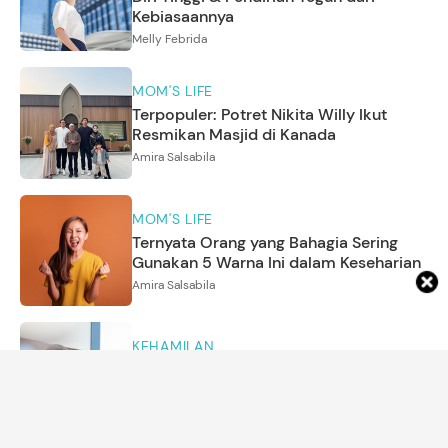
Kebiasaannya
Melly Febrida
MOM'S LIFE
Terpopuler: Potret Nikita Willy Ikut
Resmikan Masjid di Kanada
Amira Salsabila
MOM'S LIFE
Ternyata Orang yang Bahagia Sering
Gunakan 5 Warna Ini dalam Keseharian
Amira Salsabila
KEHAMILAN
Tak Semudah para Artis, Ini Realitas
Menjalani IVF di Usia 40 Tahunan
Dwi Indah Nurcahyani