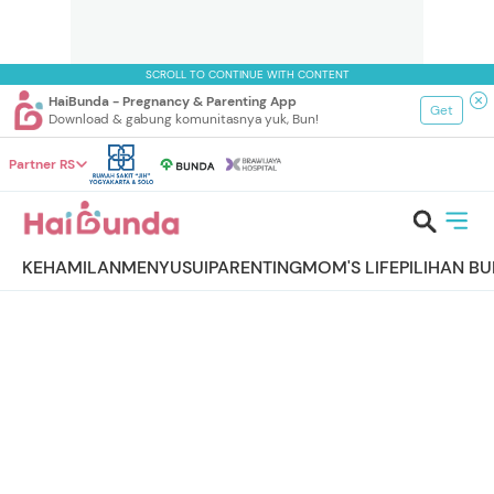
SCROLL TO CONTINUE WITH CONTENT
HaiBunda - Pregnancy & Parenting App
Get
Download & gabung komunitasnya yuk, Bun!
Partner RS
KEHAMILAN
MENYUSUI
PARENTING
MOM'S LIFE
PILIHAN B