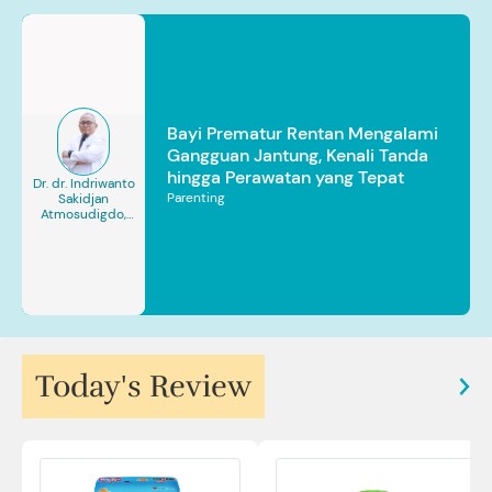
Bayi Prematur Rentan Mengalami
Gangguan Jantung, Kenali Tanda
hingga Perawatan yang Tepat
Dr. dr. Indriwanto
Parenting
Sakidjan
Atmosudigdo,
Sp.JP(K). MARS
Today's Review