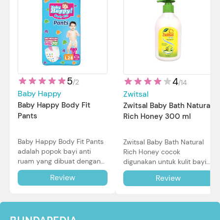
5
4
/
2
/
14
Baby Happy
Zwitsal
Baby Happy Body Fit
Zwitsal Baby Bath Natural
Pants
Rich Honey 300 ml
Baby Happy Body Fit Pants
Zwitsal Baby Bath Natural
adalah popok bayi anti
Rich Honey cocok
ruam yang dibuat dengan
digunakan untuk kulit bayi
teknologi Air Through
baru lahir bahkan kulit
Review
Review
Technology.
sensitif sekalipun. Simak
reviewnya di sini.