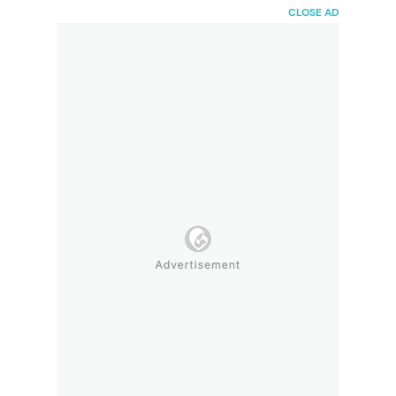
HaiBunda
CLOSE AD