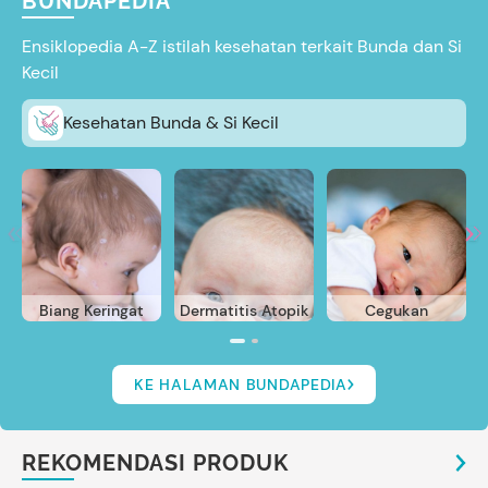
BUNDAPEDIA
Ensiklopedia A-Z istilah kesehatan terkait Bunda dan Si
Kecil
Kesehatan Bunda & Si Kecil
Biang Keringat
Dermatitis Atopik
Cegukan
KE HALAMAN BUNDAPEDIA
REKOMENDASI PRODUK