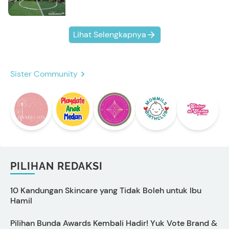
Kompak Banget!
Lihat Selengkapnya
Sister Community
PILIHAN REDAKSI
10 Kandungan Skincare yang Tidak Boleh untuk Ibu
S
Hamil
Pilihan Bunda Awards Kembali Hadir! Yuk Vote Brand &