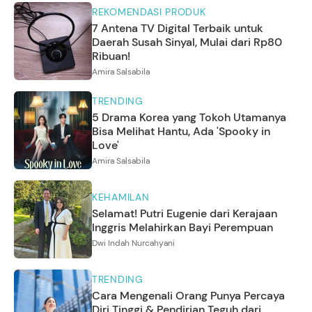
REKOMENDASI PRODUK
7 Antena TV Digital Terbaik untuk
Daerah Susah Sinyal, Mulai dari Rp80
Ribuan!
Amira Salsabila
TRENDING
5 Drama Korea yang Tokoh Utamanya
Bisa Melihat Hantu, Ada 'Spooky in
Love'
Amira Salsabila
KEHAMILAN
Selamat! Putri Eugenie dari Kerajaan
Inggris Melahirkan Bayi Perempuan
Dwi Indah Nurcahyani
TRENDING
Cara Mengenali Orang Punya Percaya
Diri Tinggi & Pendirian Teguh dari