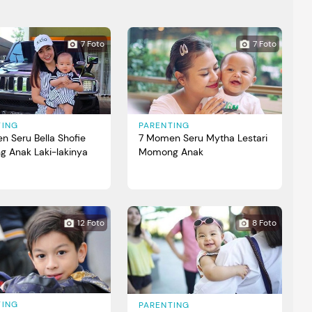
7 Foto
7 Foto
TING
PARENTING
n Seru Bella Shofie
7 Momen Seru Mytha Lestari
 Anak Laki-lakinya
Momong Anak
12 Foto
8 Foto
TING
PARENTING