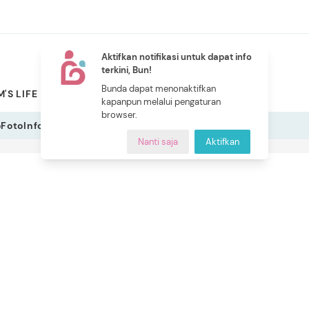
Aktifkan notifikasi untuk dapat info
terkini, Bun!
NEW
Bunda dapat menonaktifkan
'S LIFE
PILIHAN BUNDA
CERITA BUNDA
INDEKS
kapanpun melalui pengaturan
browser.
o
Foto
Infografis
Nanti saja
Aktifkan