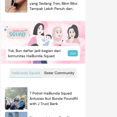
yang Sedang Tren, Bikin Bibir
Tampak Lebih Penuh dan
Berkilau
Yuk, Bun daftar jadi bagian dari
Join
komunitas HaiBunda Squad
Haibunda Squad
Sister Community
7 Potret HaiBunda Squad
Antusias Ikut Bunda Poundfit
with J Trust Bank