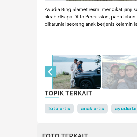
t dalam membuat
Ayudia Bing Slamet resmi mengikat janji
ri saat mencoba
akrab disapa Ditto Percussion, pada tahun 
dikaruniai seorang anak berjenis kelamin la
TOPIK TERKAIT
foto artis
anak artis
ayudia b
FOTO TERKAIT