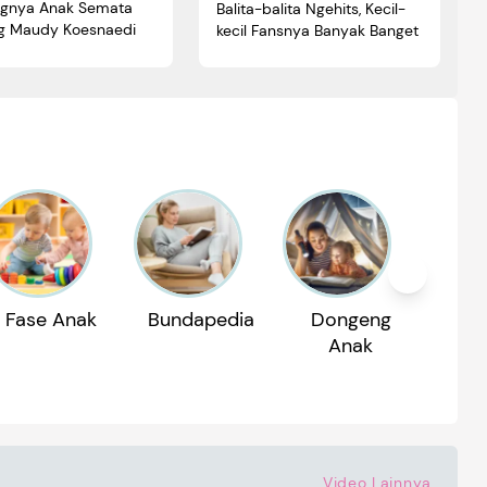
gnya Anak Semata
Balita-balita Ngehits, Kecil-
 Maudy Koesnaedi
kecil Fansnya Banyak Banget
Fase Anak
Bundapedia
Dongeng
Reko
Anak
P
Video Lainnya