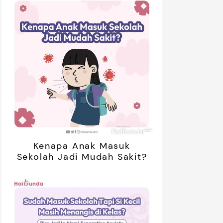
01:20
ak Bosan Saat Libur? Coba 7
5 Ide Libur
inan Tanpa Gadget Ini!
Bareng Anak
Kenapa Anak Masuk
Sekolah Jadi Mudah Sakit?