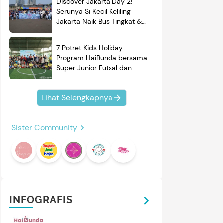
Discover Jakarta Day 2!
Serunya Si Kecil Keliling
Jakarta Naik Bus Tingkat &
Belajar Sejarah
7 Potret Kids Holiday
Program HaiBunda bersama
Super Junior Futsal dan
BRAND'S, Si Kecil & Ayah
Kompak Banget!
Lihat Selengkapnya
Sister Community
mendasi
Nama Bayi
Resep
roduk
INFOGRAFIS