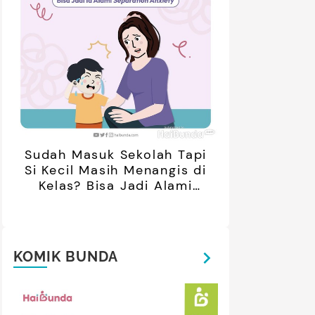
retan Artis yang Menetap di
5 Potret Kedekatan Alyssa
ar Negeri Usai Menikah, Intip
Daguise Bersama Ayahanda
Potret Terbarunya
asal Prancis, Dipuji Tampan
oleh Netizen
Sudah Masuk Sekolah Tapi
Si Kecil Masih Menangis di
Kelas? Bisa Jadi Alami
Separation Anxiety
KOMIK BUNDA