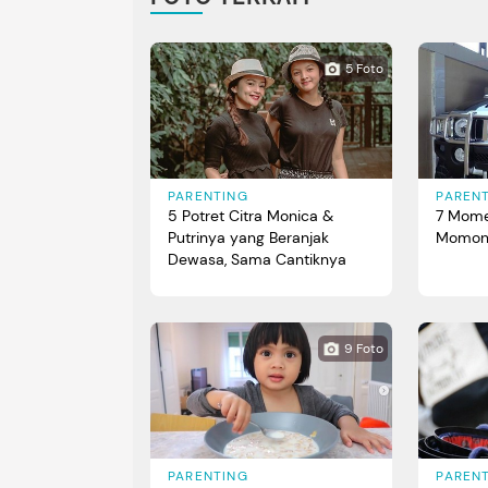
5 Foto
PARENTING
PAREN
5 Potret Citra Monica &
7 Mome
Putrinya yang Beranjak
Momong
Dewasa, Sama Cantiknya
9 Foto
PARENTING
PAREN