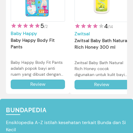
5
4
/
2
/
14
Baby Happy
Zwitsal
Baby Happy Body Fit
Zwitsal Baby Bath Natural
Pants
Rich Honey 300 ml
Baby Happy Body Fit Pants
Zwitsal Baby Bath Natural
adalah popok bayi anti
Rich Honey cocok
ruam yang dibuat dengan
digunakan untuk kulit bayi
teknologi Air Through
baru lahir bahkan kulit
Review
Review
Technology.
sensitif sekalipun. Simak
reviewnya di sini.
BUNDAPEDIA
Ensiklopedia A-Z istilah kesehatan terkait Bunda dan Si
Kecil