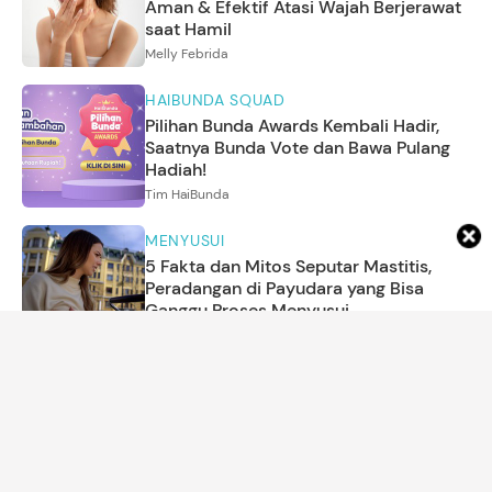
Aman & Efektif Atasi Wajah Berjerawat
saat Hamil
Melly Febrida
HAIBUNDA SQUAD
Pilihan Bunda Awards Kembali Hadir,
Saatnya Bunda Vote dan Bawa Pulang
Hadiah!
Tim HaiBunda
MENYUSUI
5 Fakta dan Mitos Seputar Mastitis,
Peradangan di Payudara yang Bisa
Ganggu Proses Menyusui
Annisa Karnesyia
MOM'S LIFE
Ciri Orang EQ Rendah dari Kebiasaan
Sehari-hari
Amira Salsabila