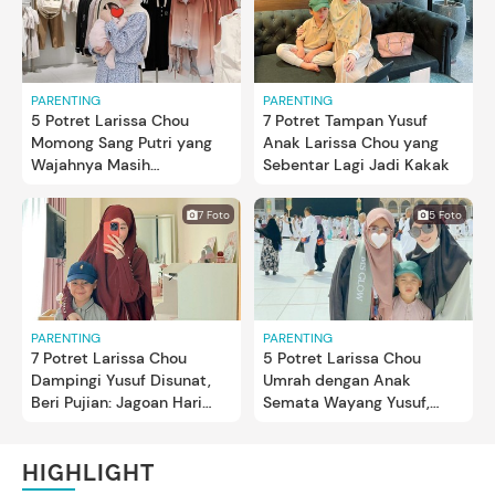
PARENTING
PARENTING
5 Potret Larissa Chou
7 Potret Tampan Yusuf
Momong Sang Putri yang
Anak Larissa Chou yang
Wajahnya Masih
Sebentar Lagi Jadi Kakak
Disembunyikan, Tetap
Stylish Bun
7 Foto
5 Foto
PARENTING
PARENTING
7 Potret Larissa Chou
5 Potret Larissa Chou
Dampingi Yusuf Disunat,
Umrah dengan Anak
Beri Pujian: Jagoan Hari
Semata Wayang Yusuf,
Ini...
Salut Si Kecil Tak Rewel
HIGHLIGHT