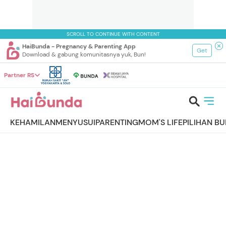
SCROLL TO CONTINUE WITH CONTENT
HaiBunda - Pregnancy & Parenting App
Get
Download & gabung komunitasnya yuk, Bun!
Partner RS
KEHAMILAN
MENYUSUI
PARENTING
MOM'S LIFE
PILIHAN B