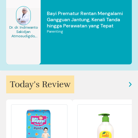
Bayi Prematur Rentan Mengalami
Gangguan Jantung, Kenali Tanda
hingga Perawatan yang Tepat
Dr. dr. Indriwanto
Parenting
Sakidjan
Atmosudigdo,
Sp.JP(K). MARS
Today's Review