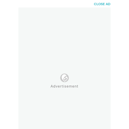
HaiBunda
CLOSE AD