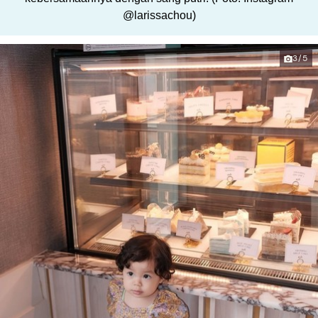
@larissachou)
3/5