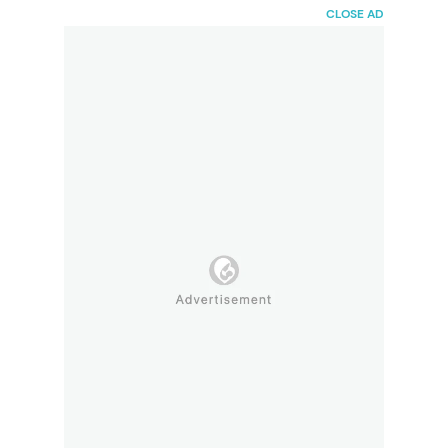
HaiBunda
CLOSE AD