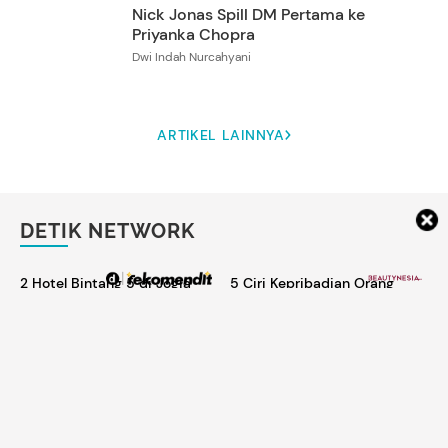
Nick Jonas Spill DM Pertama ke
Priyanka Chopra
Dwi Indah Nurcahyani
ARTIKEL LAINNYA
DETIK NETWORK
2 Hotel Bintang 5 di Jogja
5 Ciri Kepribadian Orang
dengan Karakter Beda, Mana
yang Berantakan, Salah
yang Cocok Buatmu?
Satunya Punya Kreativitas
Tinggi
Turnamen Voli SBY Cup 2026
Gantengnya Jungkook BTS
di Magelang 13-17 Mei, Ada
Jadi BA Parfum Chanel, Auto
LavAni-Samator
Sold Out Diburu ARMY