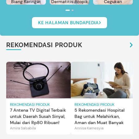
Biang Keringat
Dermatitis Atopik
Cegukan
KE HALAMAN BUNDAPEDIA
REKOMENDASI PRODUK
REKOMENDASI PRODUK
REKOMENDASI PRODUK
7 Antena TV Digital Terbaik
5 Rekomendasi Hospital
untuk Daerah Susah Sinyal,
Bag untuk Melahirkan,
Mulai dari Rp80 Ribuan!
Aman dan Muat Banyak
Amira Salsabila
Annisa Karnesyia