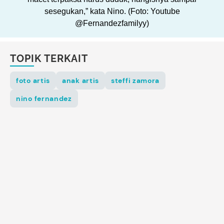
sesegukan,” kata Nino. (Foto: Youtube
@Fernandezfamilyy)
TOPIK TERKAIT
foto artis
anak artis
steffi zamora
nino fernandez