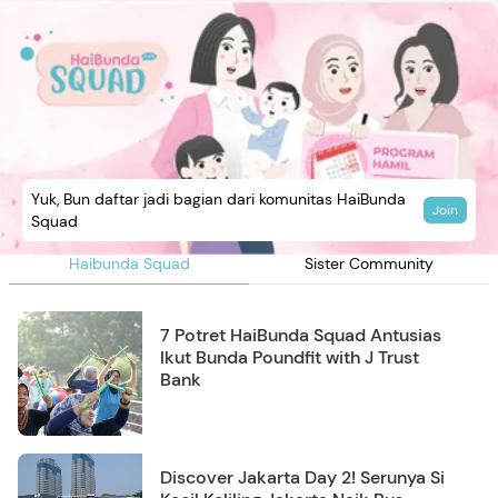
Yuk, Bun daftar jadi bagian dari komunitas HaiBunda
Join
Squad
Haibunda Squad
Sister Community
7 Potret HaiBunda Squad Antusias
Ikut Bunda Poundfit with J Trust
Bank
Discover Jakarta Day 2! Serunya Si