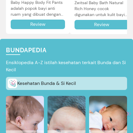
Baby Happy Body Fit Pants
Zwitsal Baby Bath Natural
adalah popok bayi anti
Rich Honey cocok
ruam yang dibuat dengan
digunakan untuk kulit bayi
teknologi Air Through
baru lahir bahkan kulit
Review
Review
Technology.
sensitif sekalipun. Simak
reviewnya di sini.
BUNDAPEDIA
Ensiklopedia A-Z istilah kesehatan terkait Bunda dan Si
Kecil
Kesehatan Bunda & Si Kecil