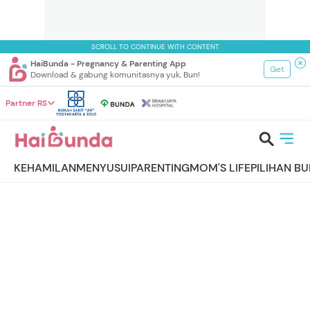
SCROLL TO CONTINUE WITH CONTENT
HaiBunda - Pregnancy & Parenting App
Get
Download & gabung komunitasnya yuk, Bun!
Partner RS
KEHAMILAN
MENYUSUI
PARENTING
MOM'S LIFE
PILIHAN B