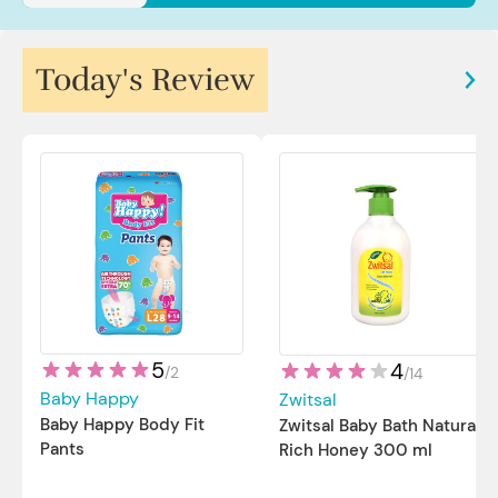
Sp.JP(K). MARS
Today's Review
5
4
/
2
/
14
Baby Happy
Zwitsal
Baby Happy Body Fit
Zwitsal Baby Bath Natural
Pants
Rich Honey 300 ml