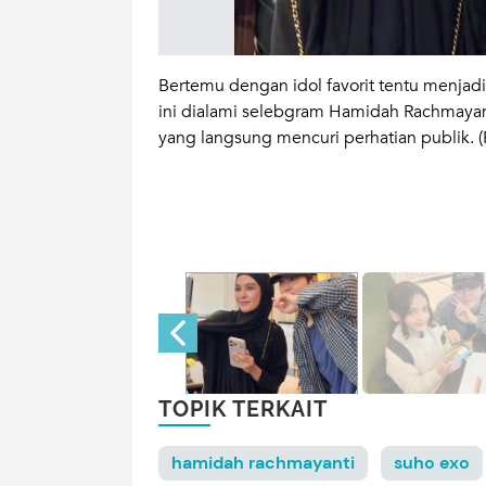
ikan potret kedua
Bertemu dengan idol favorit tentu menjad
yum dadahin anak-
ini dialami selebgram Hamidah Rachmayan
 dia daaaaaaaan
yang langsung mencuri perhatian publik. 
TOPIK TERKAIT
hamidah rachmayanti
suho exo