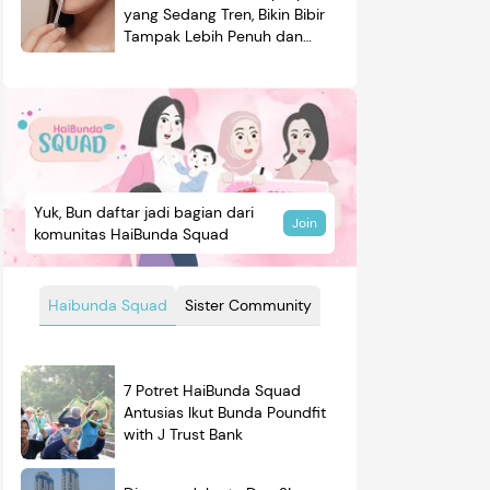
yang Sedang Tren, Bikin Bibir
Tampak Lebih Penuh dan
Berkilau
Yuk, Bun daftar jadi bagian dari
Join
komunitas HaiBunda Squad
Haibunda Squad
Sister Community
7 Potret HaiBunda Squad
Antusias Ikut Bunda Poundfit
with J Trust Bank