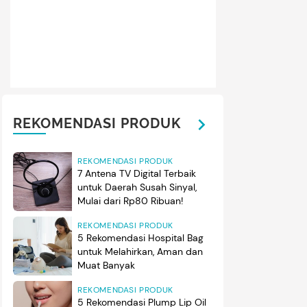
 spesial tersebut dibagikan Hamidah melalui sejumlah foto di
GKA GA KALIAN? Allahummabarik,” tulis Hamidah, dikutip da
idahrachmayanti,
Rabu (10/6/2026). (Foto: Instagram @hamida
REKOMENDASI PRODUK
REKOMENDASI PRODUK
7 Antena TV Digital Terbaik
untuk Daerah Susah Sinyal,
Mulai dari Rp80 Ribuan!
REKOMENDASI PRODUK
5 Rekomendasi Hospital Bag
untuk Melahirkan, Aman dan
Muat Banyak
REKOMENDASI PRODUK
5 Rekomendasi Plump Lip Oil