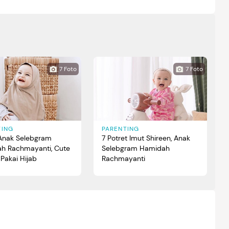
7 Foto
7 Foto
TING
PARENTING
 Anak Selebgram
7 Potret Imut Shireen, Anak
h Rachmayanti, Cute
Selebgram Hamidah
Pakai Hijab
Rachmayanti