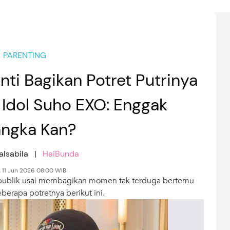
PARENTING
i Bagikan Potret Putrinya
Idol Suho EXO: Enggak
ngka Kan?
alsabila |
HaiBunda
, 11 Jun 2026 08:00 WIB
publik usai membagikan momen tak terduga bertemu
berapa potretnya berikut ini.