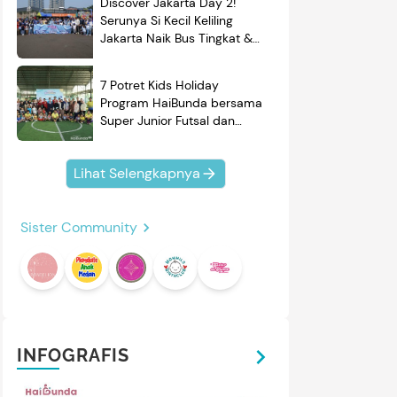
Discover Jakarta Day 2!
Serunya Si Kecil Keliling
Jakarta Naik Bus Tingkat &
Belajar Sejarah
7 Potret Kids Holiday
Program HaiBunda bersama
mendasi
Nama Bayi
Resep
Super Junior Futsal dan
roduk
BRAND'S, Si Kecil & Ayah
Kompak Banget!
Lihat Selengkapnya
Sister Community
01:20
INFOGRAFIS