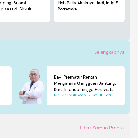
ampingi Suami
Irish Bella Akhirnya Jadi, Intip 5
Lu
 saat di Sirkuit
Potretnya
5 
Selengkapnya
Bayi Prematur Rentan
Mengalami Gangguan Jantung,
Kenali Tanda hingga Perawatan
DR. DR. INDRIWANTO SAKIDJAN
yang Tepat
ATMOSUDIGDO, SP.JP(K). MARS
Lihat Semua Produk