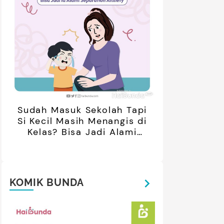
ar Negeri Usai Menikah, Intip
Daguise Bersama Ayahanda
Potret Terbarunya
asal Prancis, Dipuji Tampan
oleh Netizen
Sudah Masuk Sekolah Tapi
Si Kecil Masih Menangis di
Kelas? Bisa Jadi Alami
Separation Anxiety
KOMIK BUNDA