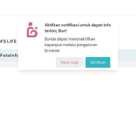
Aktifkan notifikasi untuk dapat info
terkini, Bun!
NEW
Bunda dapat menonaktifkan
'S LIFE
PILIHAN BUNDA
CERITA BUNDA
INDEKS
kapanpun melalui pengaturan
browser.
o
Foto
Infografis
Nanti saja
Aktifkan