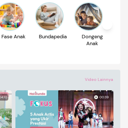
Fase Anak
Bundapedia
Dongeng
Reko
Anak
P
Video Lainnya
04:10
00:39