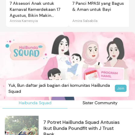
7 Aksesori Anak untuk
7 Panci MPASI yang Bagus
Karnaval Kemerdekaan 17
& Aman untuk Bayi
Agustus, Bikin Makin
Annisa Karnesyia
Amira Salsabila
Gemas
Yuk, Bun daftar jadi bagian dari komunitas HaiBunda
Join
Squad
Haibunda Squad
Sister Community
7 Potret HaiBunda Squad Antusias
Ikut Bunda Poundfit with J Trust
Bank