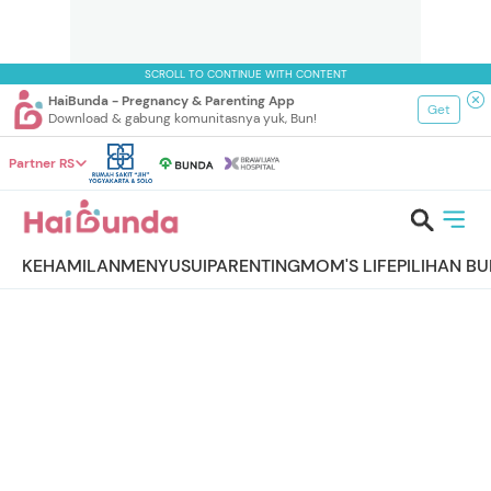
SCROLL TO CONTINUE WITH CONTENT
HaiBunda - Pregnancy & Parenting App
Get
Download & gabung komunitasnya yuk, Bun!
Partner RS
KEHAMILAN
MENYUSUI
PARENTING
MOM'S LIFE
PILIHAN B