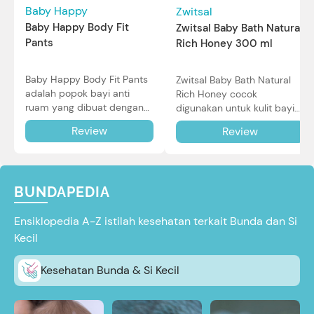
Baby Happy
Zwitsal
Baby Happy Body Fit
Zwitsal Baby Bath Natural
Pants
Rich Honey 300 ml
Baby Happy Body Fit Pants
Zwitsal Baby Bath Natural
adalah popok bayi anti
Rich Honey cocok
ruam yang dibuat dengan
digunakan untuk kulit bayi
teknologi Air Through
baru lahir bahkan kulit
Review
Review
Technology.
sensitif sekalipun. Simak
reviewnya di sini.
BUNDAPEDIA
Ensiklopedia A-Z istilah kesehatan terkait Bunda dan Si
Kecil
Kesehatan Bunda & Si Kecil