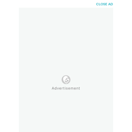
HaiBunda
CLOSE AD