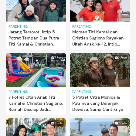
PARENTING
PARENTING
Jarang Tersorot, Intip 5
Momen Titi Kamal dan
Potret Tampan Dua Putra
Cristian Sugiono Rayakan
Titi Kamal & Christian
Ultah Anak ke-12, Intip
Sugiono
Potret Keseruannya
7 Foto
5 Foto
PARENTING
PARENTING
7 Potret Ultah Anak Titi
5 Potret Citra Monica &
Kamal & Christian Sugiono,
Putrinya yang Beranjak
Rumah Disulap Jadi
Dewasa, Sama Cantiknya
Playground
7 Foto
7 Foto