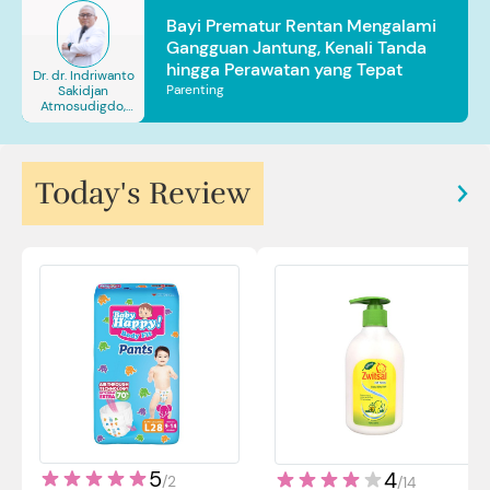
Bayi Prematur Rentan Mengalami
Gangguan Jantung, Kenali Tanda
hingga Perawatan yang Tepat
Dr. dr. Indriwanto
Parenting
Sakidjan
Atmosudigdo,
Sp.JP(K). MARS
Today's Review
5
4
/
2
/
14