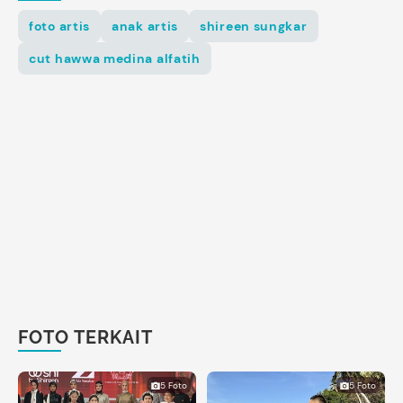
foto artis
anak artis
shireen sungkar
cut hawwa medina alfatih
FOTO TERKAIT
5 Foto
5 Foto