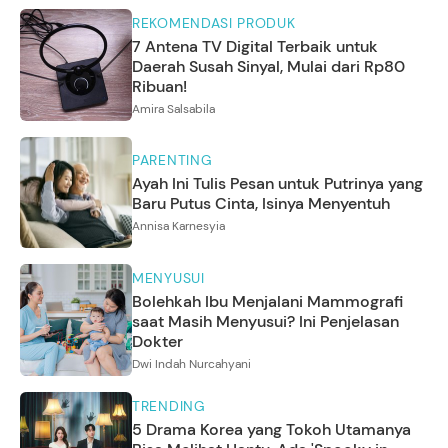
REKOMENDASI PRODUK
7 Antena TV Digital Terbaik untuk
Daerah Susah Sinyal, Mulai dari Rp80
Ribuan!
Amira Salsabila
PARENTING
Ayah Ini Tulis Pesan untuk Putrinya yang
Baru Putus Cinta, Isinya Menyentuh
Annisa Karnesyia
MENYUSUI
Bolehkah Ibu Menjalani Mammografi
saat Masih Menyusui? Ini Penjelasan
Dokter
Dwi Indah Nurcahyani
TRENDING
5 Drama Korea yang Tokoh Utamanya