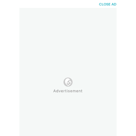
HaiBunda
CLOSE AD