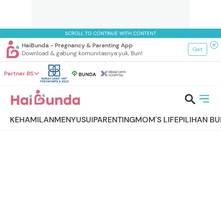
SCROLL TO CONTINUE WITH CONTENT
HaiBunda - Pregnancy & Parenting App
Get
Download & gabung komunitasnya yuk, Bun!
Partner RS
KEHAMILAN
MENYUSUI
PARENTING
MOM'S LIFE
PILIHAN B