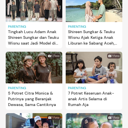
PARENTING
PARENTING
Tingkah Lucu Adam Anak
Shireen Sungkar & Teuku
Shireen Sungkar dan Teuku
Wisnu Ajak Ketiga Anak
Wisnu saat Jadi Model di
Liburan ke Sabang Aceh,
Fashion Show Sang Bunda
Main Bareng Lumba-
Lumba
5 Foto
7 Foto
PARENTING
PARENTING
5 Potret Citra Monica &
7 Potret Keseruan Anak-
Putrinya yang Beranjak
anak Artis Selama di
Dewasa, Sama Cantiknya
Rumah Aja
7 Foto
7 Foto