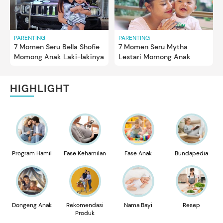
PARENTING
PARENTING
7 Momen Seru Bella Shofie
7 Momen Seru Mytha
Momong Anak Laki-lakinya
Lestari Momong Anak
HIGHLIGHT
Program Hamil
Fase Kehamilan
Fase Anak
Bundapedia
Dongeng Anak
Rekomendasi
Nama Bayi
Resep
Produk