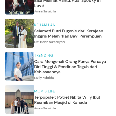
Bisa Melihat Hantu, Ada 'Spooky in
Love'
Amira Salsabila
KEHAMILAN
Selamat! Putri Eugenie dari Kerajaan
Inggris Melahirkan Bayi Perempuan
Dwi Indah Nurcahyani
TRENDING
Cara Mengenali Orang Punya Percaya
Diri Tinggi & Pendirian Teguh dari
Kebiasaannya
Melly Febrida
MOM'S LIFE
Terpopuler: Potret Nikita Willy Ikut
Resmikan Masjid di Kanada
Amira Salsabila