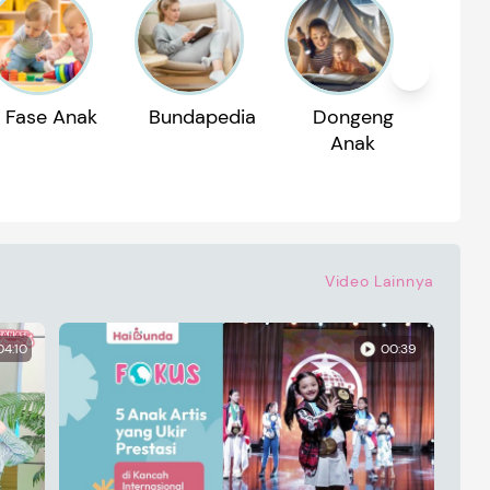
Fase Anak
Bundapedia
Dongeng
Reko
Anak
P
Video Lainnya
04:10
00:39