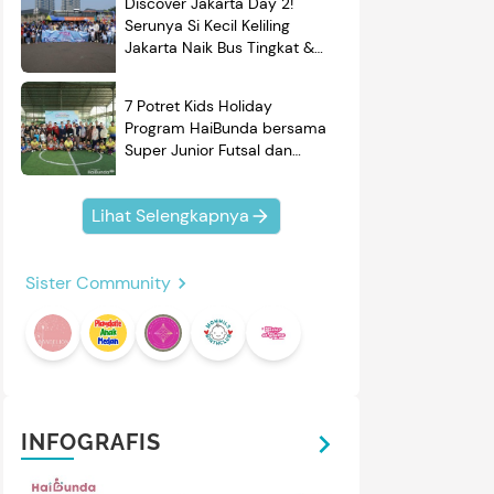
Discover Jakarta Day 2!
Serunya Si Kecil Keliling
Jakarta Naik Bus Tingkat &
Belajar Sejarah
7 Potret Kids Holiday
Program HaiBunda bersama
Super Junior Futsal dan
BRAND'S, Si Kecil & Ayah
Kompak Banget!
Lihat Selengkapnya
Sister Community
INFOGRAFIS