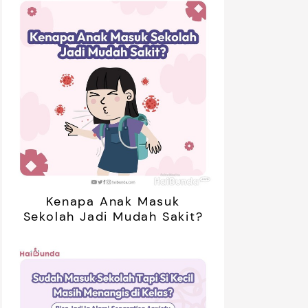
mendasi
Nama Bayi
Resep
roduk
Kenapa Anak Masuk
Sekolah Jadi Mudah Sakit?
01:20