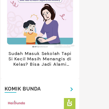
ak Bosan Saat Libur? Coba 7
5 Ide Libur
inan Tanpa Gadget Ini!
Bareng Anak
Sudah Masuk Sekolah Tapi
Si Kecil Masih Menangis di
Kelas? Bisa Jadi Alami
Separation Anxiety
KOMIK BUNDA
retan Artis yang Menetap di
5 Potret Kedekatan Alyssa
ar Negeri Usai Menikah, Intip
Daguise Bersama Ayahanda