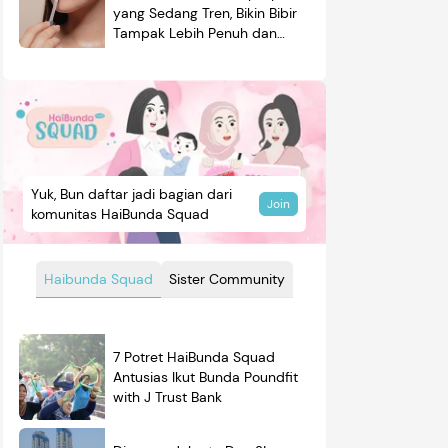
yang Sedang Tren, Bikin Bibir
Tampak Lebih Penuh dan
Berkilau
Yuk, Bun daftar jadi bagian dari
Join
komunitas HaiBunda Squad
Haibunda Squad
Sister Community
7 Potret HaiBunda Squad
Antusias Ikut Bunda Poundfit
with J Trust Bank