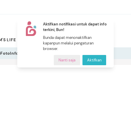
Aktifkan notifikasi untuk dapat info
terkini, Bun!
NEW
Bunda dapat menonaktifkan
'S LIFE
PILIHAN BUNDA
CERITA BUNDA
INDEKS
kapanpun melalui pengaturan
browser.
o
Foto
Infografis
Nanti saja
Aktifkan