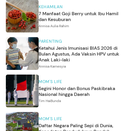
KEHAMILAN
7 Manfaat Goji Berry untuk Ibu Hamil
dan Kesuburan
Annisa Aulia Rahim
PARENTING
Ketahui Jenis Imunisasi BIAS 2026 di
Bulan Agustus, Ada Vaksin HPV untuk
Anak Laki-laki
Annisa Karnesyia
MOM'S LIFE
Segini Honor dan Bonus Paskibraka
Nasional hingga Daerah
Tim HaiBunda
MOM'S LIFE
Daftar Negara Paling Sepi di Dunia,