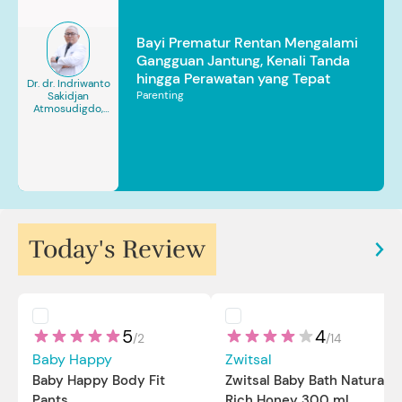
Bayi Prematur Rentan Mengalami
Gangguan Jantung, Kenali Tanda
hingga Perawatan yang Tepat
Dr. dr. Indriwanto
Parenting
Sakidjan
Atmosudigdo,
Sp.JP(K). MARS
Today's Review
5
4
/
2
/
14
Baby Happy
Zwitsal
Baby Happy Body Fit
Zwitsal Baby Bath Natural
Pants
Rich Honey 300 ml