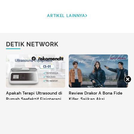
ARTIKEL LAINNYA
DETIK NETWORK
Apakah Terapi Ultrasound di
Review Drakor A Bona Fide
Rumah Seefektif Fisioterapi
Killer, Sajikan Aksi
Profesional?
Menegangkan di Balik
Kehidupan Ibu Rumah Tangga