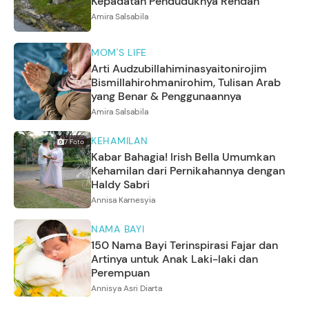
Kepadatan Penduduknya Rendah
Amira Salsabila
MOM'S LIFE
Arti Audzubillahiminasyaitonirojim
Bismillahirohmanirohim, Tulisan Arab
yang Benar & Penggunaannya
Amira Salsabila
KEHAMILAN
7
Foto
Kabar Bahagia! Irish Bella Umumkan
Kehamilan dari Pernikahannya dengan
Haldy Sabri
Annisa Karnesyia
NAMA BAYI
150 Nama Bayi Terinspirasi Fajar dan
Artinya untuk Anak Laki-laki dan
Perempuan
Annisya Asri Diarta