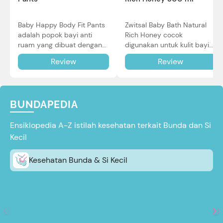
Baby Happy Body Fit Pants
Zwitsal Baby Bath Natural
adalah popok bayi anti
Rich Honey cocok
ruam yang dibuat dengan
digunakan untuk kulit bayi
teknologi Air Through
baru lahir bahkan kulit
Review
Review
Technology.
sensitif sekalipun. Simak
reviewnya di sini.
BUNDAPEDIA
Ensiklopedia A-Z istilah kesehatan terkait Bunda dan Si
Kecil
Kesehatan Bunda & Si Kecil