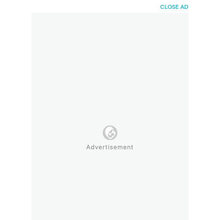
HaiBunda
CLOSE AD