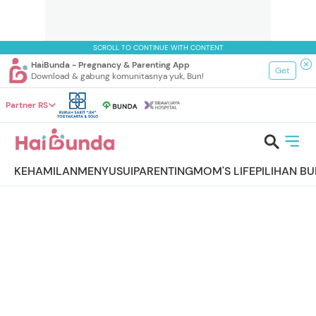
SCROLL TO CONTINUE WITH CONTENT
HaiBunda - Pregnancy & Parenting App
Get
Download & gabung komunitasnya yuk, Bun!
Partner RS
KEHAMILAN
MENYUSUI
PARENTING
MOM'S LIFE
PILIHAN B