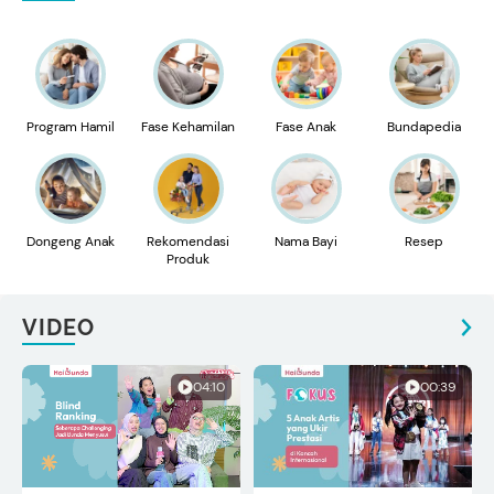
Program Hamil
Fase Kehamilan
Fase Anak
Bundapedia
Dongeng Anak
Rekomendasi
Nama Bayi
Resep
Produk
VIDEO
04:10
00:39