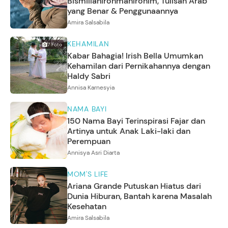
Bismillahirohmanirohim, Tulisan Arab
yang Benar & Penggunaannya
Amira Salsabila
KEHAMILAN
7
Foto
Kabar Bahagia! Irish Bella Umumkan
Kehamilan dari Pernikahannya dengan
Haldy Sabri
Annisa Karnesyia
NAMA BAYI
150 Nama Bayi Terinspirasi Fajar dan
Artinya untuk Anak Laki-laki dan
Perempuan
Annisya Asri Diarta
MOM'S LIFE
Ariana Grande Putuskan Hiatus dari
Dunia Hiburan, Bantah karena Masalah
Kesehatan
Amira Salsabila