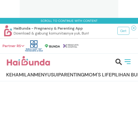
SCROLL TO CONTINUE WITH CONTENT
HaiBunda - Pregnancy & Parenting App
Get
Download & gabung komunitasnya yuk, Bun!
Partner RS
KEHAMILAN
MENYUSUI
PARENTING
MOM'S LIFE
PILIHAN B