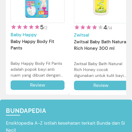
5
4
/
2
/
14
Baby Happy
Zwitsal
Baby Happy Body Fit
Zwitsal Baby Bath Natural
Pants
Rich Honey 300 ml
Baby Happy Body Fit Pants
Zwitsal Baby Bath Natural
adalah popok bayi anti
Rich Honey cocok
ruam yang dibuat dengan
digunakan untuk kulit bayi
teknologi Air Through
baru lahir bahkan kulit
Review
Review
Technology.
sensitif sekalipun. Simak
reviewnya di sini.
BUNDAPEDIA
Ensiklopedia A-Z istilah kesehatan terkait Bunda dan Si
Kecil