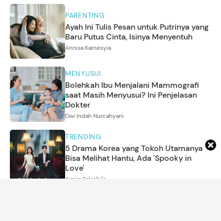
PARENTING
Ayah Ini Tulis Pesan untuk Putrinya yang
Baru Putus Cinta, Isinya Menyentuh
Annisa Karnesyia
MENYUSUI
Bolehkah Ibu Menjalani Mammografi
saat Masih Menyusui? Ini Penjelasan
Dokter
Dwi Indah Nurcahyani
TRENDING
5 Drama Korea yang Tokoh Utamanya
Bisa Melihat Hantu, Ada 'Spooky in
Love'
Amira Salsabila
ARTIKEL LAINNYA