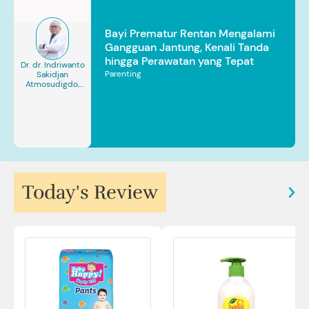
Bayi Prematur Rentan Mengalami
Gangguan Jantung, Kenali Tanda
hingga Perawatan yang Tepat
Dr. dr. Indriwanto
Parenting
Sakidjan
Atmosudigdo,
Sp.JP(K). MARS
Today's Review