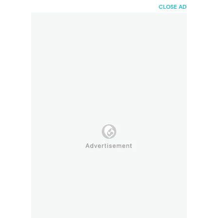
HaiBunda
CLOSE AD