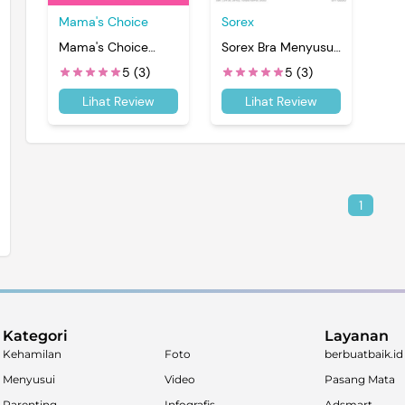
Mama's Choice
Sorex
Mama's Choice
Sorex Bra Menyusui
Maternity Nursing
Seamless 8200
5 (3)
5 (3)
Bra
Lihat Review
Lihat Review
1
Kategori
Layanan
Kehamilan
Foto
berbuatbaik.id
Menyusui
Video
Pasang Mata
Parenting
Infografis
Adsmart