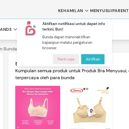
KEHAMILAN
MENYUSUI
PARENT
Aktifkan notifikasi untuk dapat info
RANDS
terkini, Bun!
Bunda dapat menonaktifkan
kapanpun melalui pengaturan
 Brand
browser.
n Bunda Menyusui
Bra Menyusui
duk Bunda
Nanti saja
Aktifkan
Brands Of The Day
B
C
D
E
F
Semua Produk
(
2
)
Kumpulan semua produk untuk Produk Bra Menyusui, 
 Hamil
Kebutuhan Bunda Menyusui
Skincare
terpercaya oleh para bunda
K
L
M
N
O
Asi Booster
Face Wash
Breastpad
T
U
V
W
X
Bra Menyusui
Kantong ASI
Pompa ASI