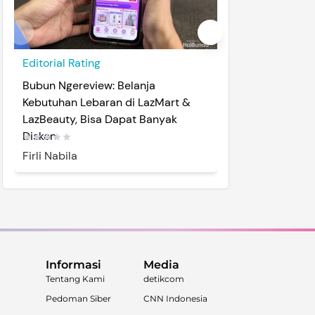
Editorial Rating
Editorial Rating
Bubun Ngereview: Belanja
Review Enzim Pa
Kebutuhan Lebaran di LazMart &
Bantu Jaga Kese
LazBeauty, Bisa Dapat Banyak
Diskon
5
Firli Nabila
Tim HaiBunda
Informasi
Media
Tentang Kami
detikcom
Pedoman Siber
CNN Indonesia