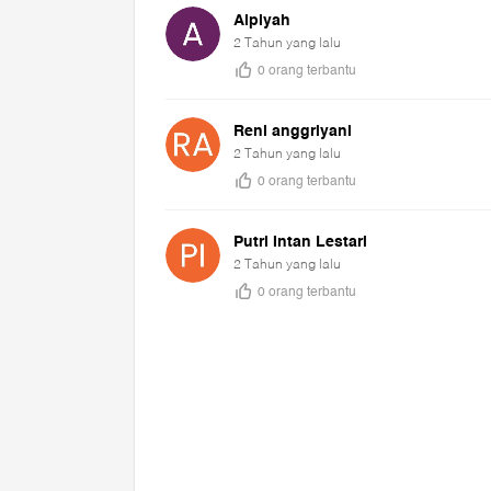
D
Dacco Mama & Baby
E
Enfa A+
G
GabaG
GEA Baby
Gaabor
J
Joie
M
My Baby
Mama's Choice
Mom Uung
Mustela