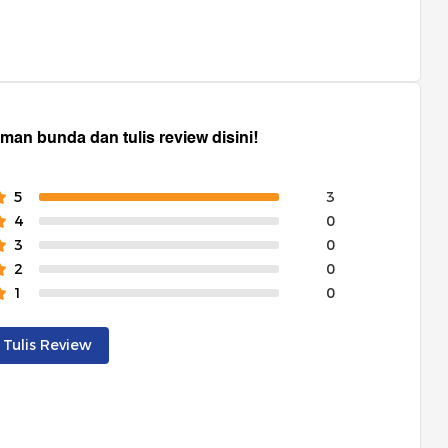
Tersedia dalam warna pacific, grey flannel,
lychee, dan mango.