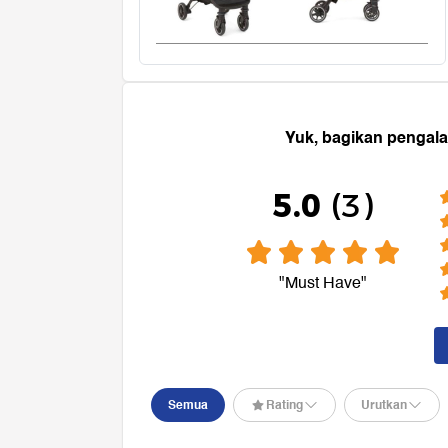
A
Asifit
Aqua Elektronik
Anmum
B
Baby Happy
Blackmores
Babyelle
C
Cussons Baby
Coco Latte
Cosmos
Clean & Clear