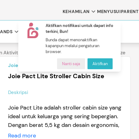
KEHAMILAN
MENYUSUI
PARENT
Aktifkan notifikasi untuk dapat info
RANDS
terkini, Bun!
Bunda dapat menonaktifkan
kapanpun melalui pengaturan
 Brand
browser.
 Aktivitas
Stroller
Joie Pact Lite Stroller Cabin Size
duk Bunda
Nanti saja
Aktifkan
Brands Of The Day
Joie
B
C
D
E
F
Joie Pact Lite Stroller Cabin Size
 Hamil
Kebutuhan Bunda Menyusui
Skincare
K
L
M
N
O
Asi Booster
Face Wash
Deskripsi
Breastpad
T
U
V
W
X
Joie Pact Lite adalah stroller cabin size yang
Bra Menyusui
ideal untuk keluarga yang sering bepergian.
Kantong ASI
Dengan berat 5,5 kg dan desain ergonomis,
Pompa ASI
stroller ini mudah dilipat dan disimpan.
Read more