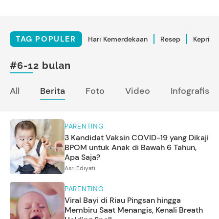
TAG POPULER
Hari Kemerdekaan
Resep
Kepriba
#6-12 bulan
All
Berita
Foto
Video
Infografis
PARENTING
3 Kandidat Vaksin COVID-19 yang Dikaji
BPOM untuk Anak di Bawah 6 Tahun,
Apa Saja?
Asri Ediyati
PARENTING
Viral Bayi di Riau Pingsan hingga
Membiru Saat Menangis, Kenali Breath