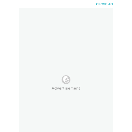
HaiBunda
CLOSE AD