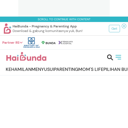
SCROLL TO CONTINUE WITH CONTENT
HaiBunda - Pregnancy & Parenting App
Get
Download & gabung komunitasnya yuk, Bun!
Partner RS
KEHAMILAN
MENYUSUI
PARENTING
MOM'S LIFE
PILIHAN B