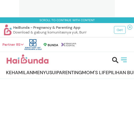
SCROLL TO CONTINUE WITH CONTENT
HaiBunda - Pregnancy & Parenting App
Get
Download & gabung komunitasnya yuk, Bun!
Partner RS
KEHAMILAN
MENYUSUI
PARENTING
MOM'S LIFE
PILIHAN B