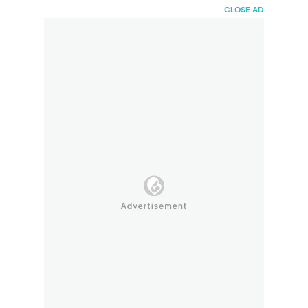
HaiBunda
CLOSE AD