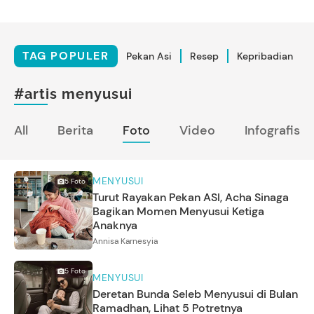
TAG POPULER
Pekan Asi
Resep
Kepribadian
#artis menyusui
All
Berita
Foto
Video
Infografis
MENYUSUI
5
Foto
Turut Rayakan Pekan ASI, Acha Sinaga
Bagikan Momen Menyusui Ketiga
Anaknya
Annisa Karnesyia
5
Foto
MENYUSUI
Deretan Bunda Seleb Menyusui di Bulan
Ramadhan, Lihat 5 Potretnya