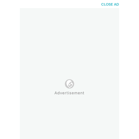
HaiBunda
CLOSE AD