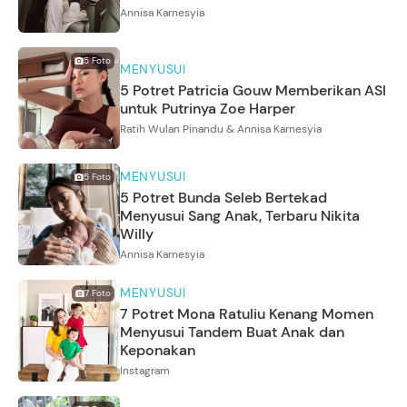
Annisa Karnesyia
5
Foto
MENYUSUI
5 Potret Patricia Gouw Memberikan ASI
untuk Putrinya Zoe Harper
Ratih Wulan Pinandu & Annisa Karnesyia
MENYUSUI
5
Foto
5 Potret Bunda Seleb Bertekad
Menyusui Sang Anak, Terbaru Nikita
Willy
Annisa Karnesyia
MENYUSUI
7
Foto
7 Potret Mona Ratuliu Kenang Momen
Menyusui Tandem Buat Anak dan
Keponakan
Instagram