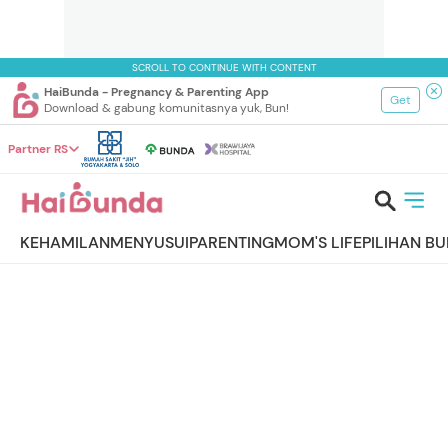
SCROLL TO CONTINUE WITH CONTENT
HaiBunda - Pregnancy & Parenting App
Get
Download & gabung komunitasnya yuk, Bun!
Partner RS
KEHAMILAN
MENYUSUI
PARENTING
MOM'S LIFE
PILIHAN B