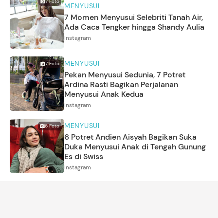
7
Foto
MENYUSUI
7 Momen Menyusui Selebriti Tanah Air,
Ada Caca Tengker hingga Shandy Aulia
Instagram
MENYUSUI
7
Foto
Pekan Menyusui Sedunia, 7 Potret
Ardina Rasti Bagikan Perjalanan
Menyusui Anak Kedua
Instagram
MENYUSUI
6
Foto
6 Potret Andien Aisyah Bagikan Suka
Duka Menyusui Anak di Tengah Gunung
Es di Swiss
Instagram