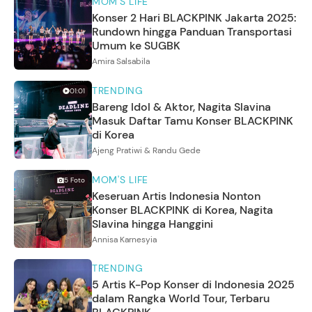
MOM'S LIFE
Konser 2 Hari BLACKPINK Jakarta 2025:
Rundown hingga Panduan Transportasi
Umum ke SUGBK
Amira Salsabila
TRENDING
01:01
Bareng Idol & Aktor, Nagita Slavina
Masuk Daftar Tamu Konser BLACKPINK
di Korea
Ajeng Pratiwi & Randu Gede
MOM'S LIFE
5
Foto
Keseruan Artis Indonesia Nonton
Konser BLACKPINK di Korea, Nagita
Slavina hingga Hanggini
Annisa Karnesyia
TRENDING
5 Artis K-Pop Konser di Indonesia 2025
dalam Rangka World Tour, Terbaru