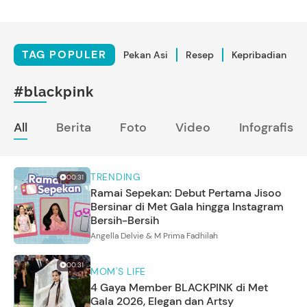
TAG POPULER
Pekan Asi
Resep
Kepribadian
#blackpink
All
Berita
Foto
Video
Infografis
TRENDING
00:31
Ramai Sepekan: Debut Pertama Jisoo
Bersinar di Met Gala hingga Instagram
Bersih-Bersih
Angella Delvie & M Prima Fadhilah
00:31
MOM'S LIFE
4 Gaya Member BLACKPINK di Met
Gala 2026, Elegan dan Artsy