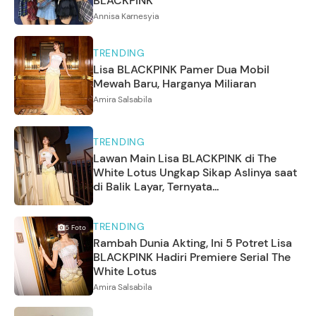
BLACKPINK
Annisa Karnesyia
TRENDING
Lisa BLACKPINK Pamer Dua Mobil
Mewah Baru, Harganya Miliaran
Amira Salsabila
TRENDING
Lawan Main Lisa BLACKPINK di The
White Lotus Ungkap Sikap Aslinya saat
di Balik Layar, Ternyata...
TRENDING
5
Foto
Rambah Dunia Akting, Ini 5 Potret Lisa
BLACKPINK Hadiri Premiere Serial The
White Lotus
Amira Salsabila