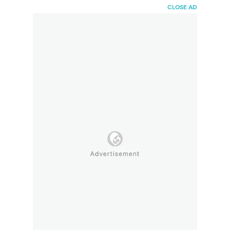
HaiBunda
CLOSE AD