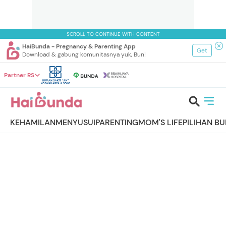
SCROLL TO CONTINUE WITH CONTENT
HaiBunda - Pregnancy & Parenting App
Get
Download & gabung komunitasnya yuk, Bun!
Partner RS
KEHAMILAN
MENYUSUI
PARENTING
MOM'S LIFE
PILIHAN B