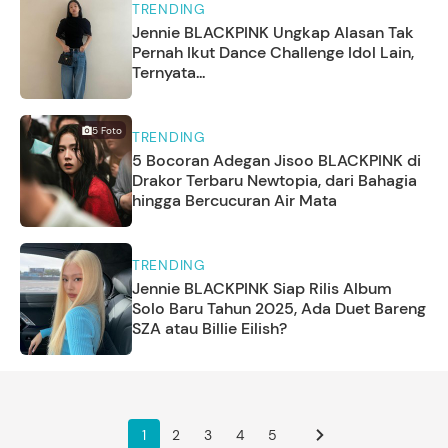
TRENDING
Jennie BLACKPINK Ungkap Alasan Tak
Pernah Ikut Dance Challenge Idol Lain,
Ternyata...
5
Foto
TRENDING
5 Bocoran Adegan Jisoo BLACKPINK di
Drakor Terbaru Newtopia, dari Bahagia
hingga Bercucuran Air Mata
TRENDING
Jennie BLACKPINK Siap Rilis Album
Solo Baru Tahun 2025, Ada Duet Bareng
SZA atau Billie Eilish?
1
2
3
4
5