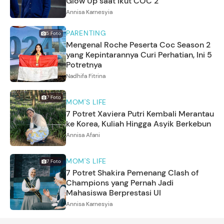
Glow Up saat Ikut COC 2
Annisa Karnesyia
PARENTING
5
Foto
Mengenal Roche Peserta Coc Season 2
yang Kepintarannya Curi Perhatian, Ini 5
Potretnya
Nadhifa Fitrina
7
Foto
MOM'S LIFE
7 Potret Xaviera Putri Kembali Merantau
ke Korea, Kuliah Hingga Asyik Berkebun
Annisa Afani
MOM'S LIFE
7
Foto
7 Potret Shakira Pemenang Clash of
Champions yang Pernah Jadi
Mahasiswa Berprestasi UI
Annisa Karnesyia