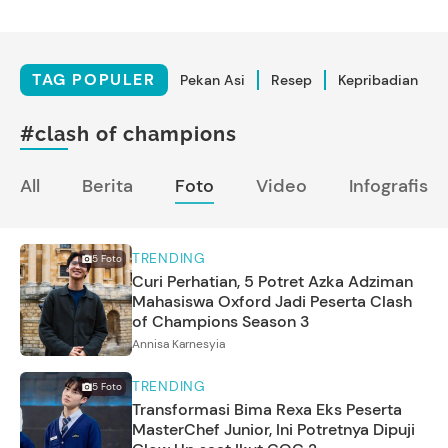
TAG POPULER
Pekan Asi
Resep
Kepribadian
#clash of champions
All
Berita
Foto
Video
Infografis
TRENDING
5
Foto
Curi Perhatian, 5 Potret Azka Adziman
Mahasiswa Oxford Jadi Peserta Clash
of Champions Season 3
Annisa Karnesyia
TRENDING
5
Foto
Transformasi Bima Rexa Eks Peserta
MasterChef Junior, Ini Potretnya Dipuji