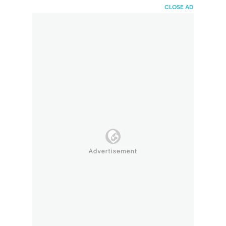
HaiBunda
CLOSE AD