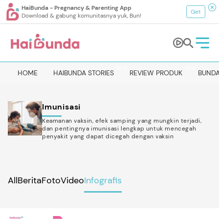
HaiBunda - Pregnancy & Parenting App
Get
Download & gabung komunitasnya yuk, Bun!
NEW
NEW
HOME
HAIBUNDA STORIES
REVIEW PRODUK
BUNDA
Imunisasi
Keamanan vaksin, efek samping yang mungkin terjadi,
dan pentingnya imunisasi lengkap untuk mencegah
penyakit yang dapat dicegah dengan vaksin
All
Berita
Foto
Video
Infografis