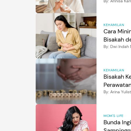
By:
Annisa Kar
KEHAMILAN
Cara Mini
Bisakah d
By:
Dwi Indah 
KEHAMILAN
Bisakah K
Perawatan
By:
Arina Yulis
MOM'S LIFE
Bunda Ing
Sampingn