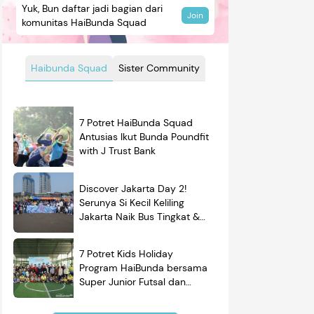
Yuk, Bun daftar jadi bagian dari
Join
komunitas HaiBunda Squad
Haibunda Squad
Sister Community
7 Potret HaiBunda Squad
Antusias Ikut Bunda Poundfit
with J Trust Bank
Discover Jakarta Day 2!
Serunya Si Kecil Keliling
Jakarta Naik Bus Tingkat &
Belajar Sejarah
7 Potret Kids Holiday
Program HaiBunda bersama
Super Junior Futsal dan
BRAND'S, Si Kecil & Ayah
Kompak Banget!