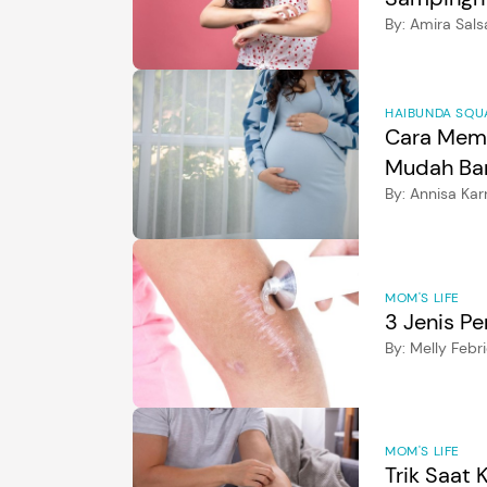
By:
Amira Sals
HAIBUNDA SQU
Cara Memu
Mudah Ba
By:
Annisa Kar
MOM'S LIFE
3 Jenis P
By:
Melly Febr
MOM'S LIFE
Trik Saat