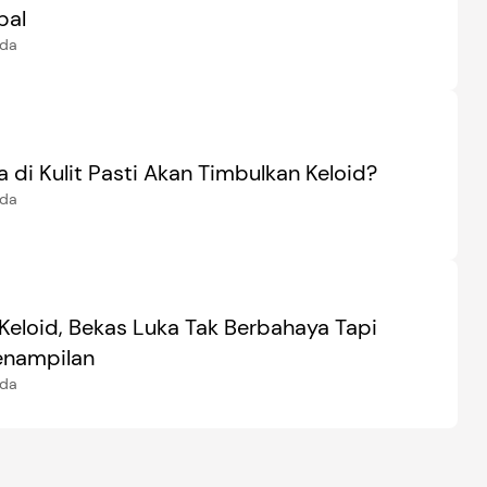
bal
ida
 di Kulit Pasti Akan Timbulkan Keloid?
ida
Keloid, Bekas Luka Tak Berbahaya Tapi
enampilan
ida