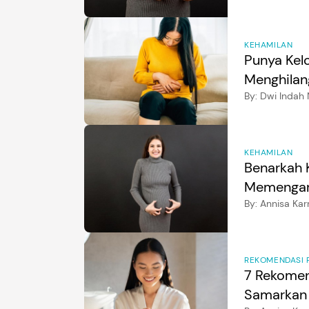
KEHAMILAN
Punya Kelo
Menghilan
By:
Dwi Indah 
KEHAMILAN
Benarkah 
Memengaru
Dokter
By:
Annisa Kar
REKOMENDASI 
7 Rekomen
Samarkan 