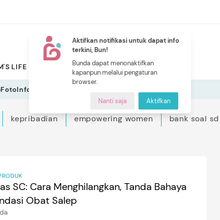
Aktifkan notifikasi untuk dapat info
terkini, Bun!
NEW
Bunda dapat menonaktifkan
'S LIFE
PILIHAN BUNDA
CERITA BUNDA
INDEKS
kapanpun melalui pengaturan
browser.
o
Foto
Infografis
Nanti saja
Aktifkan
kepribadian
empowering women
bank soal sd
PRODUK
kas SC: Cara Menghilangkan, Tanda Bahaya
ndasi Obat Salep
ida