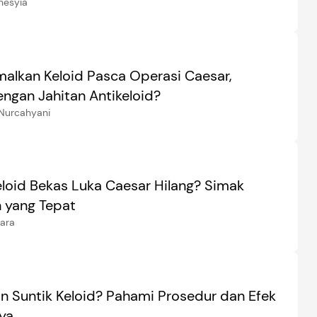
nesyia
malkan Keloid Pasca Operasi Caesar,
engan Jahitan Antikeloid?
Nurcahyani
eloid Bekas Luka Caesar Hilang? Simak
 yang Tepat
tara
in Suntik Keloid? Pahami Prosedur dan Efek
ya