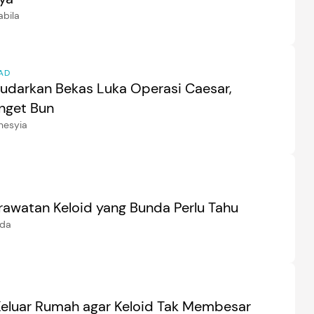
abila
AD
darkan Bekas Luka Operasi Caesar,
nget Bun
nesyia
erawatan Keloid yang Bunda Perlu Tahu
ida
 Keluar Rumah agar Keloid Tak Membesar