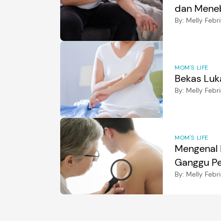
dan Mene
By:
Melly Febr
MOM'S LIFE
Bekas Luka
By:
Melly Febr
MOM'S LIFE
Mengenal 
Ganggu P
By:
Melly Febr