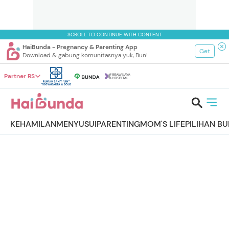
SCROLL TO CONTINUE WITH CONTENT
HaiBunda - Pregnancy & Parenting App
Get
Download & gabung komunitasnya yuk, Bun!
Partner RS
KEHAMILAN
MENYUSUI
PARENTING
MOM'S LIFE
PILIHAN B