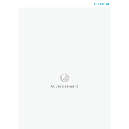
HaiBunda
CLOSE AD