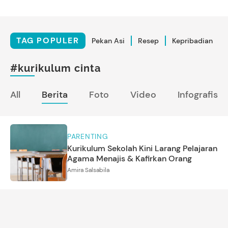
TAG POPULER
Pekan Asi
Resep
Kepribadian
#kurikulum cinta
All
Berita
Foto
Video
Infografis
PARENTING
Kurikulum Sekolah Kini Larang Pelajaran
Agama Menajis & Kafirkan Orang
Amira Salsabila