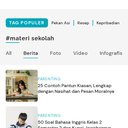
TAG POPULER
Pekan Asi
Resep
Kepribadian
#materi sekolah
All
Berita
Foto
Video
Infografis
PARENTING
25 Contoh Pantun Kiasan, Lengkap
dengan Nasihat dan Pesan Moralnya
PARENTING
50 Soal Bahasa Inggris Kelas 2
Semester 2 dan Kunci Jawabannya