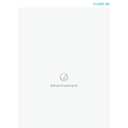
HaiBunda
CLOSE AD