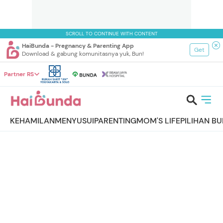
SCROLL TO CONTINUE WITH CONTENT
HaiBunda - Pregnancy & Parenting App
Get
Download & gabung komunitasnya yuk, Bun!
Partner RS
KEHAMILAN
MENYUSUI
PARENTING
MOM'S LIFE
PILIHAN B