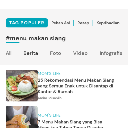
TAG POPULER
Pekan Asi
Resep
Kepribadian
#menu makan siang
All
Berita
Foto
Video
Infografis
MOM'S LIFE
25 Rekomendasi Menu Makan Siang
yang Semua Enak untuk Disantap di
Kantor & Rumah
Amira Salsabila
MOM'S LIFE
7 Menu Makan Siang yang Bisa
Menyiksa Tubuh Tanpa Disadari