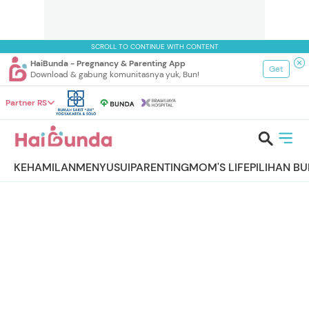
SCROLL TO CONTINUE WITH CONTENT
HaiBunda - Pregnancy & Parenting App
Get
Download & gabung komunitasnya yuk, Bun!
Partner RS
KEHAMILAN
MENYUSUI
PARENTING
MOM'S LIFE
PILIHAN B