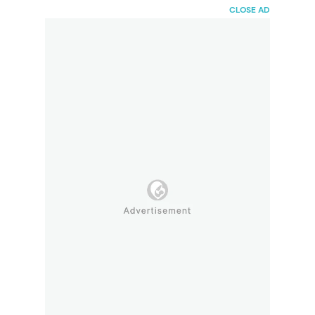
HaiBunda
CLOSE AD