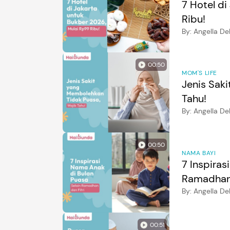
7 Hotel d
Ribu!
By:
Angella De
00:50
MOM'S LIFE
Jenis Sak
Tahu!
By:
Angella D
00:50
NAMA BAYI
7 Inspiras
Ramadhan 
By:
Angella D
00:51