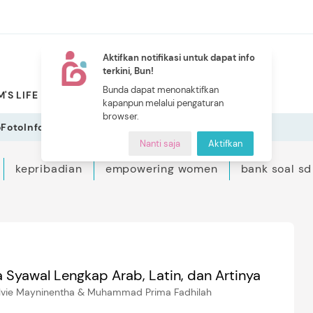
Aktifkan notifikasi untuk dapat info
terkini, Bun!
NEW
Bunda dapat menonaktifkan
'S LIFE
PILIHAN BUNDA
CERITA BUNDA
INDEKS
kapanpun melalui pengaturan
browser.
o
Foto
Infografis
Nanti saja
Aktifkan
kepribadian
empowering women
bank soal sd
 Syawal Lengkap Arab, Latin, dan Artinya
elvie Mayninentha & Muhammad Prima Fadhilah