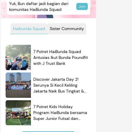
Yuk, Bun daftar jadi bagian dari
Join
komunitas HaiBunda Squad
Haibunda Squad
Sister Community
7 Potret HaiBunda Squad
Antusias Ikut Bunda Poundfit
with J Trust Bank
Discover Jakarta Day 2!
Serunya Si Kecil Keliling
Jakarta Naik Bus Tingkat &
Belajar Sejarah
7 Potret Kids Holiday
Program HaiBunda bersama
Super Junior Futsal dan
BRAND'S, Si Kecil & Ayah
Kompak Banget!