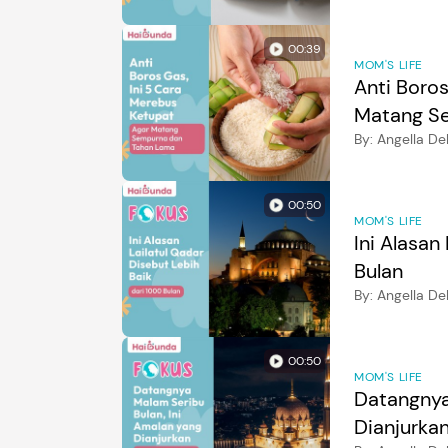
00:39
MOM'S LIFE
Anti Boros
Matang S
By:
Angella De
00:50
MOM'S LIFE
Ini Alasan
Bulan
By:
Angella D
00:50
MOM'S LIFE
Datangnya
Dianjurkan