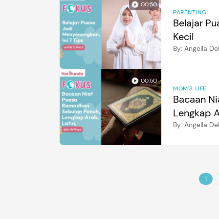
00:50
PARENTING
Belajar Pu
Kecil
By:
Angella D
00:50
MOM'S LIFE
Bacaan Ni
Lengkap Ar
By:
Angella D
1