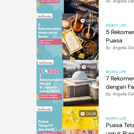
By:
Angella D
00:39
MOM'S LIFE
5 Rekomen
Puasa
By:
Angella De
00:51
MOM'S LIFE
7 Rekomen
dengan Fa
By:
Angella De
00:39
MOM'S LIFE
Puasa Teta
untuk Bun