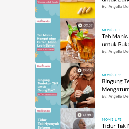
By:
Angella De
00:37
MOM'S LIFE
Teh Manis
untuk Buk
By:
Angella D
00:50
MOM'S LIFE
Bingung T
Mengatur
By:
Angella D
00:50
MOM'S LIFE
Tidur Tak