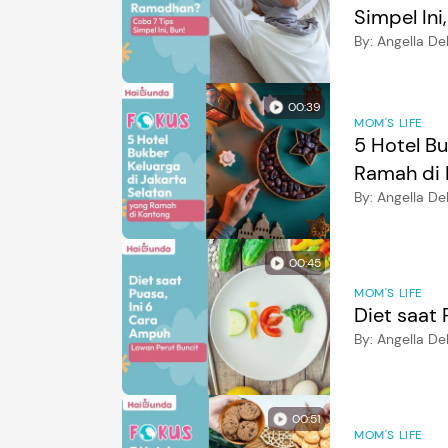
Simpel Ini
By:
Angella De
00:39
MOM'S LIFE
5 Hotel Bu
Ramah di 
By:
Angella De
00:45
MOM'S LIFE
Diet saat
By:
Angella De
00:51
MOM'S LIFE