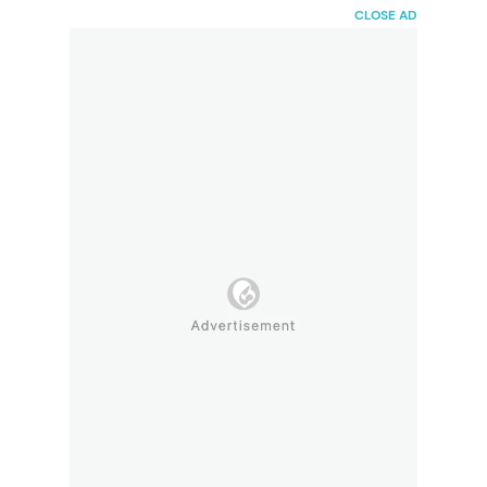
HaiBunda
CLOSE AD