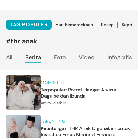
TAG POPULER
Hari Kemerdekaan
Resep
Kepriba
#thr anak
All
Berita
Foto
Video
Infografis
MOM'S LIFE
Terpopuler: Potret Hangat Alyssa
Daguise dan Ibunda
Amira Salsabila
PARENTING
Keuntungan THR Anak Digunakan untuk
Investasi Emas Menurut Financial