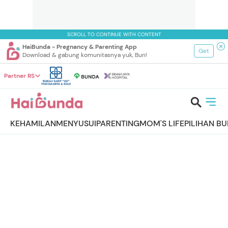
SCROLL TO CONTINUE WITH CONTENT
HaiBunda - Pregnancy & Parenting App
Get
Download & gabung komunitasnya yuk, Bun!
Partner RS
KEHAMILAN
MENYUSUI
PARENTING
MOM'S LIFE
PILIHAN B