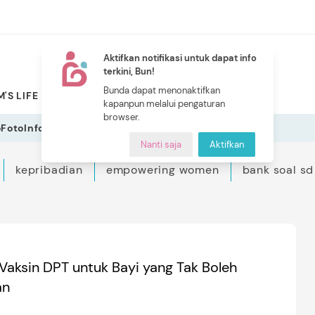
Aktifkan notifikasi untuk dapat info
terkini, Bun!
NEW
Bunda dapat menonaktifkan
'S LIFE
PILIHAN BUNDA
CERITA BUNDA
INDEKS
kapanpun melalui pengaturan
browser.
o
Foto
Infografis
Nanti saja
Aktifkan
kepribadian
empowering women
bank soal sd
Vaksin DPT untuk Bayi yang Tak Boleh
an