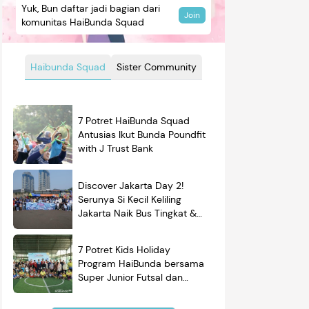
Yuk, Bun daftar jadi bagian dari
Join
komunitas HaiBunda Squad
Haibunda Squad
Sister Community
7 Potret HaiBunda Squad
Antusias Ikut Bunda Poundfit
with J Trust Bank
Discover Jakarta Day 2!
Serunya Si Kecil Keliling
Jakarta Naik Bus Tingkat &
Belajar Sejarah
7 Potret Kids Holiday
Program HaiBunda bersama
Super Junior Futsal dan
BRAND'S, Si Kecil & Ayah
Kompak Banget!