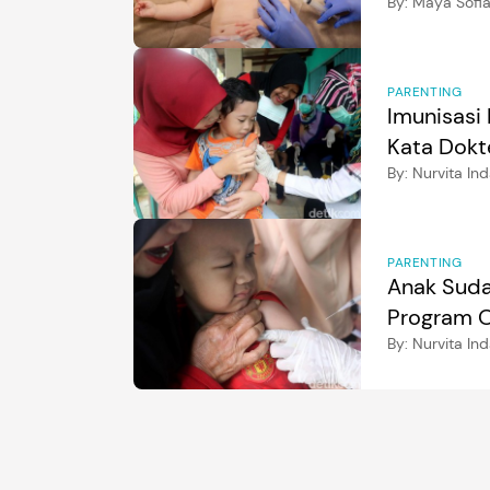
By:
Maya Sofi
PARENTING
Imunisasi
Kata Dokt
By:
Nurvita Ind
PARENTING
Anak Suda
Program OR
By:
Nurvita Ind