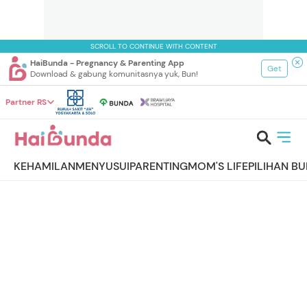
SCROLL TO CONTINUE WITH CONTENT
HaiBunda - Pregnancy & Parenting App
Get
Download & gabung komunitasnya yuk, Bun!
Partner RS
KEHAMILAN
MENYUSUI
PARENTING
MOM'S LIFE
PILIHAN B