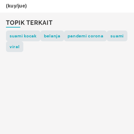
(kuy/jue)
TOPIK TERKAIT
suami kocak
belanja
pandemi corona
suami
viral