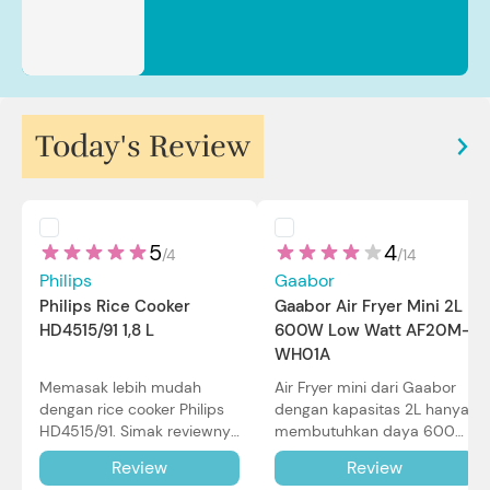
Today's Review
5
4
/
4
/
14
Philips
Gaabor
Philips Rice Cooker
Gaabor Air Fryer Mini 2L
HD4515/91 1,8 L
600W Low Watt AF20M-
WH01A
Memasak lebih mudah
Air Fryer mini dari Gaabor
dengan rice cooker Philips
dengan kapasitas 2L hanya
HD4515/91. Simak reviewnya
membutuhkan daya 600W
di sini.
dalam pemakaian. Simak
Review
Review
review selengkapnya di sini.