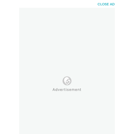
HaiBunda
CLOSE AD