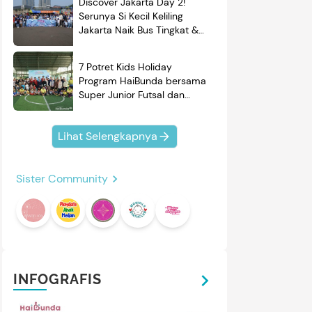
Discover Jakarta Day 2!
Serunya Si Kecil Keliling
Jakarta Naik Bus Tingkat &
Belajar Sejarah
7 Potret Kids Holiday
Program HaiBunda bersama
Super Junior Futsal dan
BRAND'S, Si Kecil & Ayah
Kompak Banget!
Lihat Selengkapnya
Sister Community
INFOGRAFIS