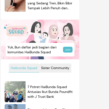
yang Sedang Tren, Bikin Bibir
Tampak Lebih Penuh dan
Berkilau
Yuk, Bun daftar jadi bagian dari
Join
komunitas HaiBunda Squad
Haibunda Squad
Sister Community
7 Potret HaiBunda Squad
Antusias Ikut Bunda Poundfit
with J Trust Bank