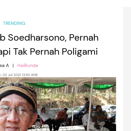
TRENDING
eb Soedharsono, Pernah
api Tak Pernah Poligami
isa A |
HaiBunda
, 02 Jul 2021 13:50 WIB