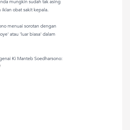
Bunda mungkin sudah tak asing
klan obat sakit kepala.
sono menuai sorotan dengan
ye' atau 'luar biasa' dalam
engenai Ki Manteb Soedharsono:
T