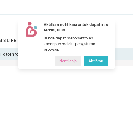
Aktifkan notifikasi untuk dapat info
terkini, Bun!
NEW
Bunda dapat menonaktifkan
'S LIFE
PILIHAN BUNDA
CERITA BUNDA
INDEKS
kapanpun melalui pengaturan
browser.
o
Foto
Infografis
Nanti saja
Aktifkan