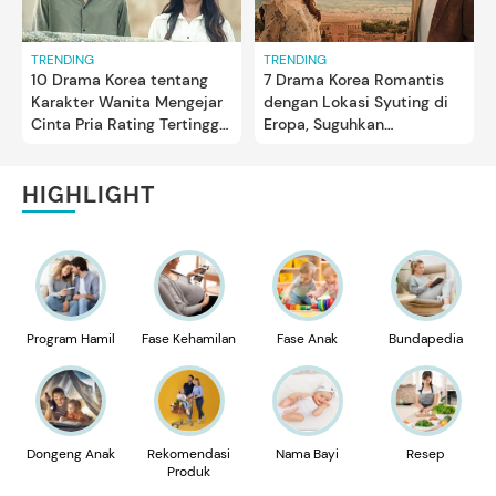
TRENDING
TRENDING
10 Drama Korea tentang
7 Drama Korea Romantis
Karakter Wanita Mengejar
dengan Lokasi Syuting di
Cinta Pria Rating Tertinggi,
Eropa, Suguhkan
Berhasil Bikin Baper!
Pemandangan Indah
HIGHLIGHT
Program Hamil
Fase Kehamilan
Fase Anak
Bundapedia
Dongeng Anak
Rekomendasi
Nama Bayi
Resep
Produk