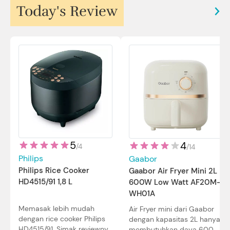
Today's Review
5
4
/
4
/
14
Philips
Gaabor
Philips Rice Cooker
Gaabor Air Fryer Mini 2L
HD4515/91 1,8 L
600W Low Watt AF20M-
WH01A
Memasak lebih mudah
Air Fryer mini dari Gaabor
dengan rice cooker Philips
dengan kapasitas 2L hanya
HD4515/91. Simak reviewnya
membutuhkan daya 600W