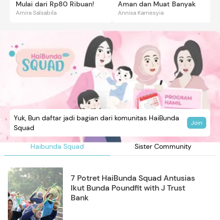
Mulai dari Rp80 Ribuan!
Aman dan Muat Banyak
Amira Salsabila
Annisa Karnesyia
Yuk, Bun daftar jadi bagian dari komunitas HaiBunda
Join
Squad
Haibunda Squad
Sister Community
7 Potret HaiBunda Squad Antusias
Ikut Bunda Poundfit with J Trust
Bank