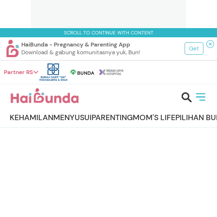
SCROLL TO CONTINUE WITH CONTENT
HaiBunda - Pregnancy & Parenting App
Get
Download & gabung komunitasnya yuk, Bun!
Partner RS
KEHAMILAN
MENYUSUI
PARENTING
MOM'S LIFE
PILIHAN B