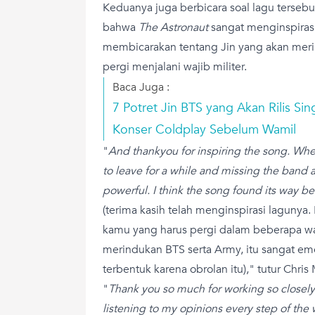
Keduanya juga berbicara soal lagu tersebut
bahwa
The Astronaut
sangat menginspirasi.
membicarakan tentang Jin yang akan mer
pergi menjalani wajib militer.
Baca Juga :
7 Potret Jin BTS yang Akan Rilis Sin
Konser Coldplay Sebelum Wamil
"
And thankyou for inspiring the song. Wh
to leave for a while and missing the band an
powerful. I think the song found its way b
(terima kasih telah menginspirasi lagunya.
kamu yang harus pergi dalam beberapa w
merindukan BTS serta Army, itu sangat emos
terbentuk karena obrolan itu)," tutur Chris 
"
Thank you so much for working so closely
listening to my opinions every step of the 