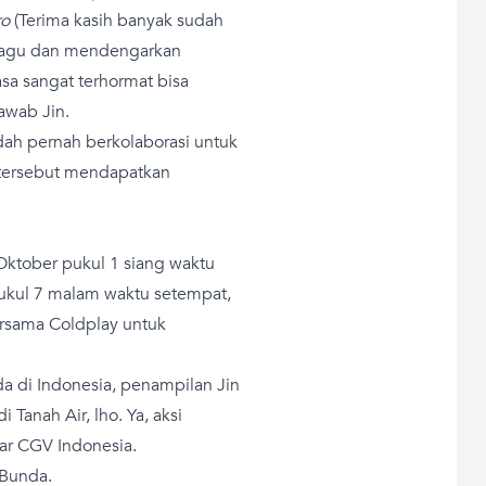
ro
(Terima kasih banyak sudah
 lagu dan mendengarkan
sa sangat terhormat bisa
awab Jin.
dah pernah berkolaborasi untuk
u tersebut mendapatkan
 Oktober pukul 1 siang waktu
pukul 7 malam waktu setempat,
ersama Coldplay untuk
a di Indonesia, penampilan Jin
 Tanah Air, lho. Ya, aksi
bar CGV Indonesia.
 Bunda.