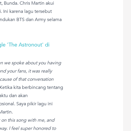
, Bunda. Chris Martin akui
 Ini karena lagu tersebut
indukan BTS dan Army selama
gle 'The Astronout' di
en we spoke about you having
d your fans, it was really
ecause of that conversation
 Ketika kita berbincang tentang
aktu dan akan
ional. Saya pikir lagu ini
Martin.
 on this song with me, and
way. I feel super honored to