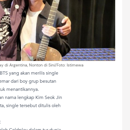
y di Argentina, Nonton di Sini/Foto: Istimewa
BTS yang akan merilis single
emar dari boy grup besutan
ntuk menantikannya.
ngan nama lengkap Kim Seok Jin
ta, single tersebut ditulis oleh
t
leh Coldplay dalam tur dunia