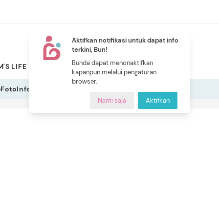
Aktifkan notifikasi untuk dapat info
terkini, Bun!
NEW
Bunda dapat menonaktifkan
'S LIFE
PILIHAN BUNDA
CERITA BUNDA
INDEKS
kapanpun melalui pengaturan
browser.
o
Foto
Infografis
Nanti saja
Aktifkan