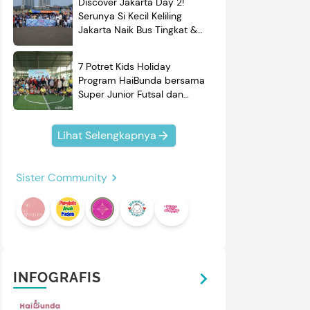
Discover Jakarta Day 2!
Serunya Si Kecil Keliling
Jakarta Naik Bus Tingkat &
Belajar Sejarah
7 Potret Kids Holiday
Program HaiBunda bersama
Super Junior Futsal dan
BRAND'S, Si Kecil & Ayah
Kompak Banget!
Lihat Selengkapnya
Sister Community
INFOGRAFIS