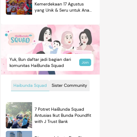
Kemerdekaan 17 Agustus
yang Unik & Seru untuk Anak
Laki-laki & Perempuan
Yuk, Bun daftar jadi bagian dari
Join
komunitas HaiBunda Squad
Haibunda Squad
Sister Community
7 Potret HaiBunda Squad
Antusias Ikut Bunda Poundfit
with J Trust Bank