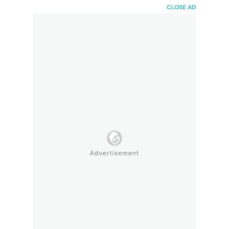
HaiBunda
CLOSE AD