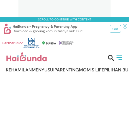
SCROLL TO CONTINUE WITH CONTENT
HaiBunda - Pregnancy & Parenting App
Get
Download & gabung komunitasnya yuk, Bun!
Partner RS
KEHAMILAN
MENYUSUI
PARENTING
MOM'S LIFE
PILIHAN B