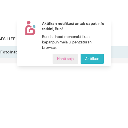
Aktifkan notifikasi untuk dapat info
terkini, Bun!
NEW
Bunda dapat menonaktifkan
'S LIFE
PILIHAN BUNDA
CERITA BUNDA
INDEKS
kapanpun melalui pengaturan
browser.
o
Foto
Infografis
Nanti saja
Aktifkan