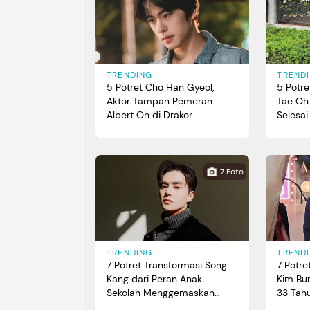
TRENDING
TREND
5 Potret Cho Han Gyeol,
5 Potre
Aktor Tampan Pemeran
Tae Oh
Albert Oh di Drakor
Selesa
'Undercover Miss Hong'
7 Foto
TRENDING
TREND
7 Potret Transformasi Song
7 Potr
Kang dari Peran Anak
Kim Bu
Sekolah Menggemaskan
33 Tah
hingga Iblis Tampan