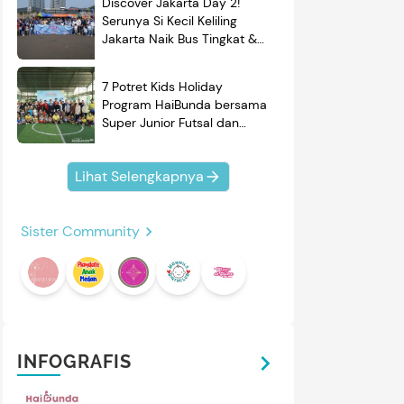
Discover Jakarta Day 2!
Serunya Si Kecil Keliling
Jakarta Naik Bus Tingkat &
Belajar Sejarah
7 Potret Kids Holiday
Program HaiBunda bersama
Super Junior Futsal dan
BRAND'S, Si Kecil & Ayah
Kompak Banget!
Lihat Selengkapnya
mendasi
Nama Bayi
Resep
Sister Community
roduk
INFOGRAFIS