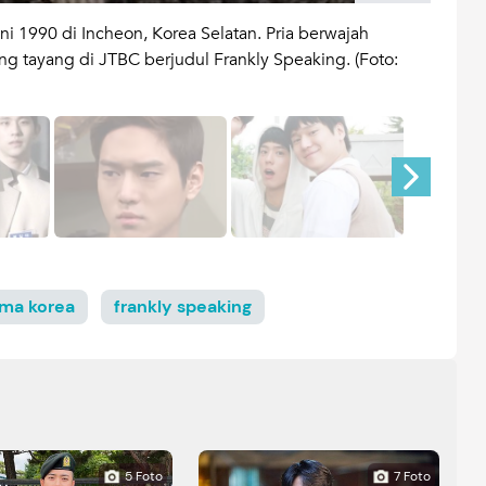
ni 1990 di Incheon, Korea Selatan. Pria berwajah
Hingg
g tayang di JTBC berjudul Frankly Speaking. (Foto:
merup
tayan
ma korea
frankly speaking
5 Foto
7 Foto