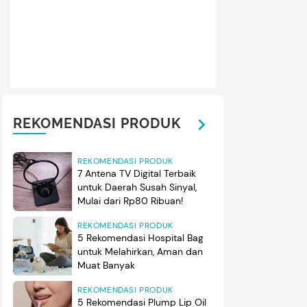
a kini, Go Kyung Pyo telah membintangi berbagai judul drama K
akan debut aktingnya Go Kyung Pyo di layar kaca lewat drakor
g tahun 2010. (Foto: KBS2)
REKOMENDASI PRODUK
REKOMENDASI PRODUK
7 Antena TV Digital Terbaik
untuk Daerah Susah Sinyal,
Mulai dari Rp80 Ribuan!
REKOMENDASI PRODUK
5 Rekomendasi Hospital Bag
untuk Melahirkan, Aman dan
Muat Banyak
REKOMENDASI PRODUK
5 Rekomendasi Plump Lip Oil