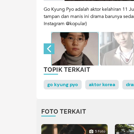
rs drama Frankly
Go Kyung Pyo adalah aktor kelahiran 11 Ju
 bisa mengontrol
tampan dan manis ini drama barunya sedan
Instagram @kopular)
TOPIK TERKAIT
go kyung pyo
aktor korea
dra
FOTO TERKAIT
5 Foto