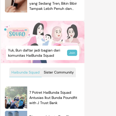
yang Sedang Tren, Bikin Bibir
Tampak Lebih Penuh dan
Berkilau
Yuk, Bun daftar jadi bagian dari
Join
komunitas HaiBunda Squad
Haibunda Squad
Sister Community
7 Potret HaiBunda Squad
Antusias Ikut Bunda Poundfit
with J Trust Bank