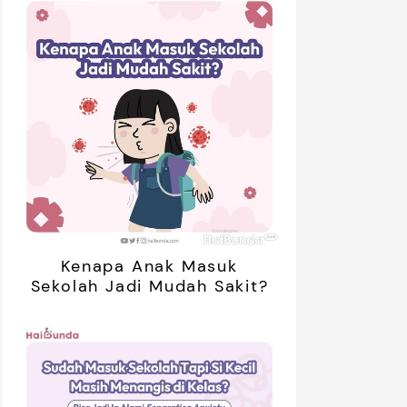
01:20
ak Bosan Saat Libur? Coba 7
5 Ide Libur
inan Tanpa Gadget Ini!
Bareng Anak
Kenapa Anak Masuk
Sekolah Jadi Mudah Sakit?