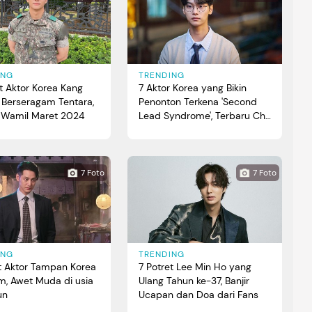
ING
TRENDING
t Aktor Korea Kang
7 Aktor Korea yang Bikin
 Berseragam Tentara,
Penonton Terkena 'Second
i Wamil Maret 2024
Lead Syndrome', Terbaru Cha
Hak Yeon
7 Foto
7 Foto
ING
TRENDING
et Aktor Tampan Korea
7 Potret Lee Min Ho yang
m, Awet Muda di usia
Ulang Tahun ke-37, Banjir
un
Ucapan dan Doa dari Fans