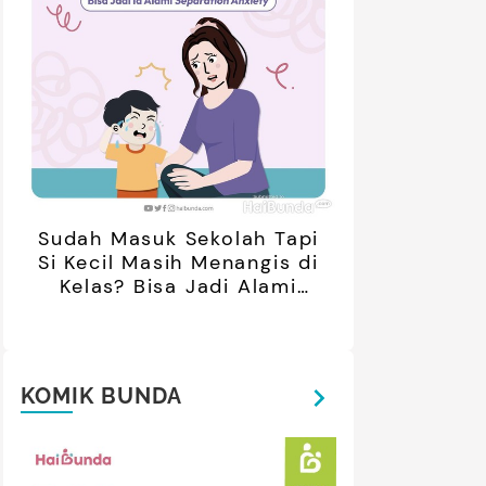
retan Artis yang Menetap di
5 Potret Kedekatan Alyssa
ar Negeri Usai Menikah, Intip
Daguise Bersama Ayahanda
Potret Terbarunya
asal Prancis, Dipuji Tampan
oleh Netizen
Sudah Masuk Sekolah Tapi
Si Kecil Masih Menangis di
Kelas? Bisa Jadi Alami
Separation Anxiety
KOMIK BUNDA