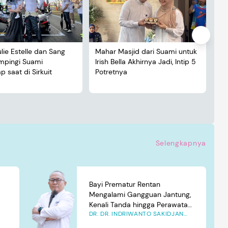
ulie Estelle dan Sang
Mahar Masjid dari Suami untuk
De
ampingi Suami
Irish Bella Akhirnya Jadi, Intip 5
Lu
 saat di Sirkuit
Potretnya
5 
Selengkapnya
Bayi Prematur Rentan
Mengalami Gangguan Jantung,
Kenali Tanda hingga Perawatan
DR. DR. INDRIWANTO SAKIDJAN
yang Tepat
ATMOSUDIGDO, SP.JP(K). MARS