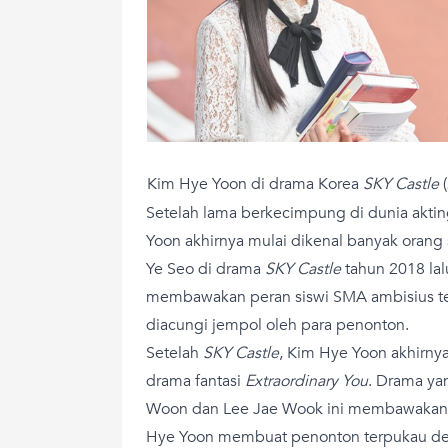
Kim Hye Yoon di drama Korea
SKY Castle
(
Setelah lama berkecimpung di dunia akting
Yoon akhirnya mulai dikenal banyak oran
Ye Seo di drama
SKY Castle
tahun 2018 lal
membawakan peran siswi SMA ambisius te
diacungi jempol oleh para penonton.
Setelah
SKY Castle
, Kim Hye Yoon akhirny
drama fantasi
Extraordinary You
. Drama ya
Woon dan Lee Jae Wook ini membawakan ce
Hye Yoon membuat penonton terpukau de