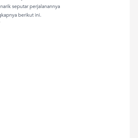
arik seputar perjalanannya
gkapnya berikut ini.
T