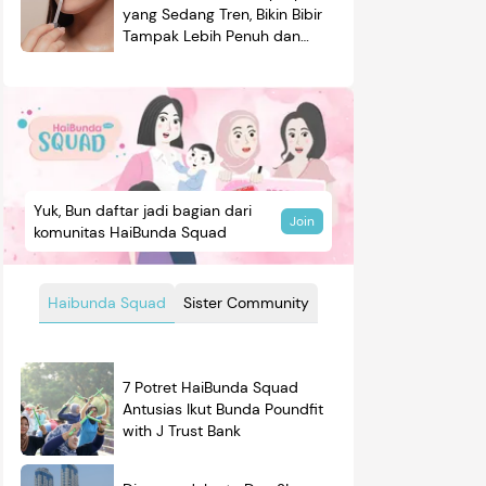
yang Sedang Tren, Bikin Bibir
Tampak Lebih Penuh dan
Berkilau
Yuk, Bun daftar jadi bagian dari
Join
komunitas HaiBunda Squad
Haibunda Squad
Sister Community
7 Potret HaiBunda Squad
Antusias Ikut Bunda Poundfit
with J Trust Bank