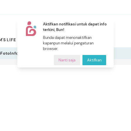
Aktifkan notifikasi untuk dapat info
terkini, Bun!
NEW
Bunda dapat menonaktifkan
'S LIFE
PILIHAN BUNDA
CERITA BUNDA
INDEKS
kapanpun melalui pengaturan
browser.
o
Foto
Infografis
Nanti saja
Aktifkan