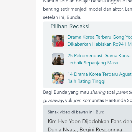
Namun setelah belajar bahasa Inggris di 
banting setir menjadi model dan aktor. L
setelah ini, Bunda.
Pilihan Redaksi
Drama Korea Terbaru Gong Yo
Dikabarkan Habiskan Rp941 Mil
25 Rekomendasi Drama Korea R
Terbaik Sepanjang Masa
14 Drama Korea Terbaru Agustu
Raih Rating Tinggi
Bagi Bunda yang mau
sharing
soal
parenti
giveaway
, yuk
join
komunitas HaiBunda Squ
Simak video di bawah ini, Bun:
Kim Hye Yoon Dijodohkan Fans de
Dunia Nyata, Begini Responnya