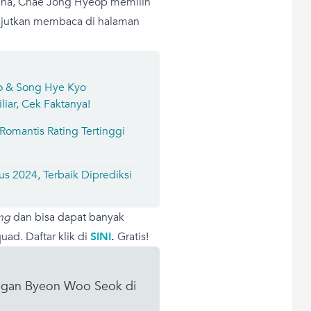
sana, Chae Jong Hyeop memilih
anjutkan membaca di halaman
o & Song Hye Kyo
iar, Cek Faktanya!
omantis Rating Tertinggi
s 2024, Terbaik Diprediksi
ng
dan bisa dapat banyak
ad. Daftar klik di
SINI
.
Gratis!
ngan Byeon Woo Seok di