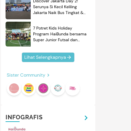
Discover Jakarta Day 2!
Serunya Si Kecil Keliling
Jakarta Naik Bus Tingkat &
Belajar Sejarah
7 Potret Kids Holiday
Program HaiBunda bersama
Super Junior Futsal dan
BRAND'S, Si Kecil & Ayah
Kompak Banget!
Lihat Selengkapnya
Sister Community
INFOGRAFIS