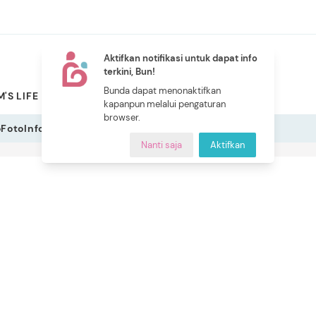
Aktifkan notifikasi untuk dapat info
terkini, Bun!
NEW
Bunda dapat menonaktifkan
'S LIFE
PILIHAN BUNDA
CERITA BUNDA
INDEKS
kapanpun melalui pengaturan
browser.
o
Foto
Infografis
Nanti saja
Aktifkan