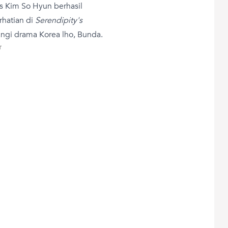
 Kim So Hyun berhasil
hatian di
Serendipity's
angi drama Korea lho, Bunda.
T