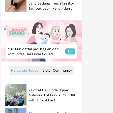
yang Sedang Tren, Bikin Bibir
Tampak Lebih Penuh dan
Berkilau
Yuk, Bun daftar jadi bagian dari
Join
komunitas HaiBunda Squad
Haibunda Squad
Sister Community
7 Potret HaiBunda Squad
Antusias Ikut Bunda Poundfit
with J Trust Bank