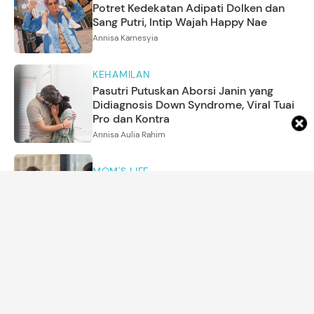
Potret Kedekatan Adipati Dolken dan
Sang Putri, Intip Wajah Happy Nae
Annisa Karnesyia
KEHAMILAN
Pasutri Putuskan Aborsi Janin yang
Didiagnosis Down Syndrome, Viral Tuai
Pro dan Kontra
Annisa Aulia Rahim
MOM'S LIFE
7 Sikap Ini Sering Dilakukan Orang
dengan Percaya Diri Tinggi
Annisa Karnesyia
PARENTING
18 Contoh Perilaku yang Sesuai dengan
Sila Ke-2 di Sekolah, Kelas & Kehidupan
Sehari-hari
Asri Ediyati