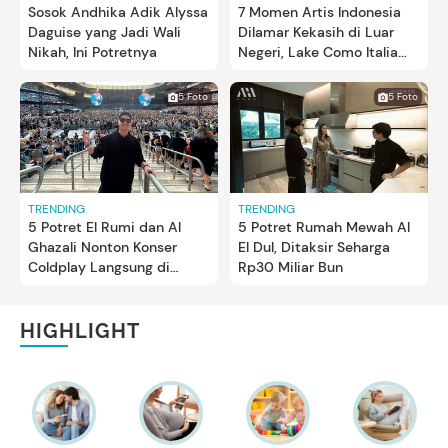
Sosok Andhika Adik Alyssa
7 Momen Artis Indonesia
Daguise yang Jadi Wali
Dilamar Kekasih di Luar
Nikah, Ini Potretnya
Negeri, Lake Como Italia
Jadi Favorit
5 Foto
5 Foto
TRENDING
TRENDING
5 Potret El Rumi dan Al
5 Potret Rumah Mewah Al
Ghazali Nonton Konser
El Dul, Ditaksir Seharga
Coldplay Langsung di
Rp30 Miliar Bun
Inggris
HIGHLIGHT