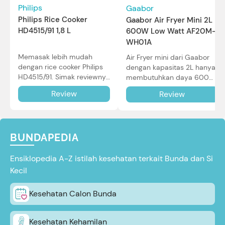
Philips
Gaabor
Philips Rice Cooker
Gaabor Air Fryer Mini 2L
HD4515/91 1,8 L
600W Low Watt AF20M-
WH01A
Memasak lebih mudah
Air Fryer mini dari Gaabor
dengan rice cooker Philips
dengan kapasitas 2L hanya
HD4515/91. Simak reviewnya
membutuhkan daya 600W
di sini.
dalam pemakaian. Simak
Review
Review
review selengkapnya di sini.
BUNDAPEDIA
Ensiklopedia A-Z istilah kesehatan terkait Bunda dan Si
Kecil
Kesehatan Calon Bunda
Kesehatan Kehamilan