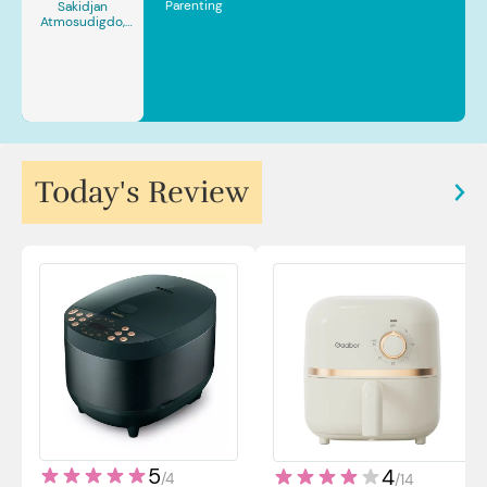
Parenting
Sakidjan
Atmosudigdo,
Sp.JP(K). MARS
Today's Review
5
4
/
4
/
14