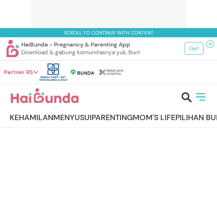
SCROLL TO CONTINUE WITH CONTENT
HaiBunda - Pregnancy & Parenting App
Get
Download & gabung komunitasnya yuk, Bun!
Partner RS
KEHAMILAN
MENYUSUI
PARENTING
MOM'S LIFE
PILIHAN B