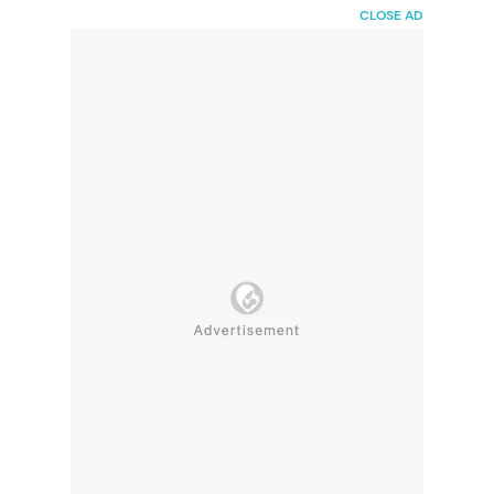
HaiBunda
CLOSE AD