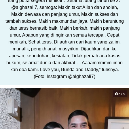
sang putra segera menikah."Selamat ulang tahun ke 27
@alghazali7, semoga: Makin takut Allah dan sholeh,
Makin dewasa dan panjang umur, Makin sukses dan
tambah sukses, Makin makmur dan jaya, Makin beruntung
dan terus bernasib baik, Makin berkah, makin panjang
umur, Apapun yang diinginkan semua tercapai, Cepat
menikah, Sehat terus, Dijauhkan dari kaum yang zalim,
munafik, pengkhianat, musyrikin, Dijauhkan dari ke
apesan, kebodohan, kesialan, Tidak pernah ada kasus
hukum, selamat dunia dan akhirat…. Aaaammmmmiiinnn
kan doa kami. Love you, Bunda and Daddy," tulisnya.
(Foto: Instagram @alghazali7)
5/5