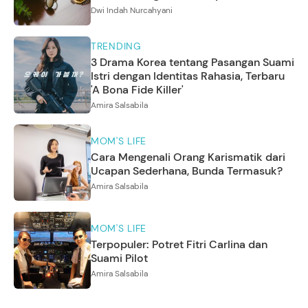
Dwi Indah Nurcahyani
TRENDING
3 Drama Korea tentang Pasangan Suami
Istri dengan Identitas Rahasia, Terbaru
'A Bona Fide Killer'
Amira Salsabila
MOM'S LIFE
Cara Mengenali Orang Karismatik dari
Ucapan Sederhana, Bunda Termasuk?
Amira Salsabila
MOM'S LIFE
Terpopuler: Potret Fitri Carlina dan
Suami Pilot
Amira Salsabila