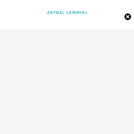
ARTIKEL LAINNYA
DETIK NETWORK
Case HP Karakter Ini Bikin
Hearts2Hearts akan Gelar
iPhone Kamu Punya Ekspresi
Fansign di Jakarta
Sendiri, Worth It?
Berdasarkan Undian
Pembelian Album