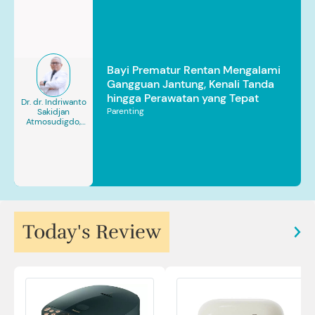
Bayi Prematur Rentan Mengalami
Gangguan Jantung, Kenali Tanda
hingga Perawatan yang Tepat
Dr. dr. Indriwanto
Parenting
Sakidjan
Atmosudigdo,
Sp.JP(K). MARS
Today's Review