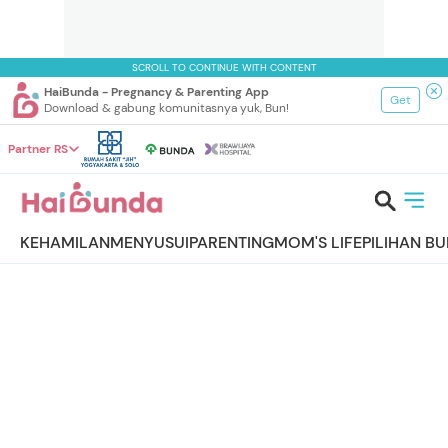
SCROLL TO CONTINUE WITH CONTENT
HaiBunda - Pregnancy & Parenting App
Get
Download & gabung komunitasnya yuk, Bun!
Partner RS
KEHAMILAN
MENYUSUI
PARENTING
MOM'S LIFE
PILIHAN B