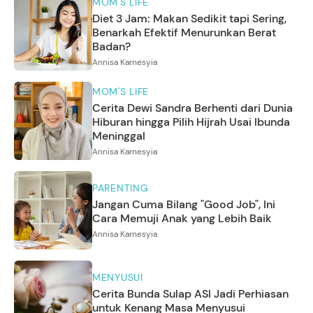
MOM'S LIFE
Diet 3 Jam: Makan Sedikit tapi Sering,
Benarkah Efektif Menurunkan Berat
Badan?
Annisa Karnesyia
MOM'S LIFE
Cerita Dewi Sandra Berhenti dari Dunia
Hiburan hingga Pilih Hijrah Usai Ibunda
Meninggal
Annisa Karnesyia
PARENTING
Jangan Cuma Bilang "Good Job", Ini
Cara Memuji Anak yang Lebih Baik
Annisa Karnesyia
MENYUSUI
Cerita Bunda Sulap ASI Jadi Perhiasan
untuk Kenang Masa Menyusui