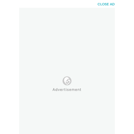
HaiBunda
CLOSE AD