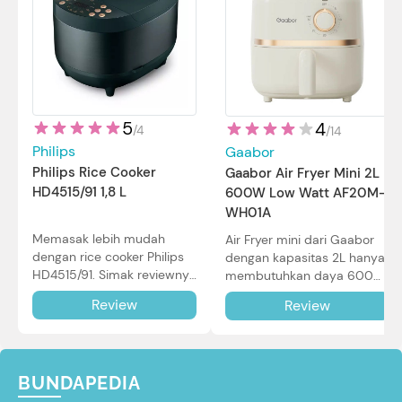
5
4
/
4
/
14
Philips
Gaabor
Philips Rice Cooker
Gaabor Air Fryer Mini 2L
HD4515/91 1,8 L
600W Low Watt AF20M-
WH01A
Memasak lebih mudah
Air Fryer mini dari Gaabor
dengan rice cooker Philips
dengan kapasitas 2L hanya
HD4515/91. Simak reviewnya
membutuhkan daya 600W
di sini.
dalam pemakaian. Simak
Review
Review
review selengkapnya di sini.
BUNDAPEDIA