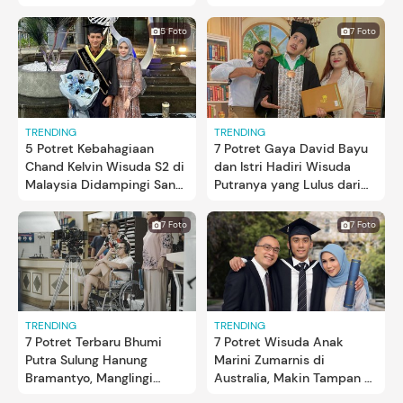
Potretnya
Sang Putra Barmastya
Bhumi
5 Foto
7 Foto
TRENDING
TRENDING
5 Potret Kebahagiaan
7 Potret Gaya David Bayu
Chand Kelvin Wisuda S2 di
dan Istri Hadiri Wisuda
Malaysia Didampingi Sang
Putranya yang Lulus dari
Istri
IKJ
7 Foto
7 Foto
TRENDING
TRENDING
7 Potret Terbaru Bhumi
7 Potret Wisuda Anak
Putra Sulung Hanung
Marini Zumarnis di
Bramantyo, Manglingi
Australia, Makin Tampan &
Disebut Mirip Ayahnya
Mapan