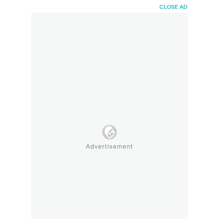
HaiBunda
CLOSE AD