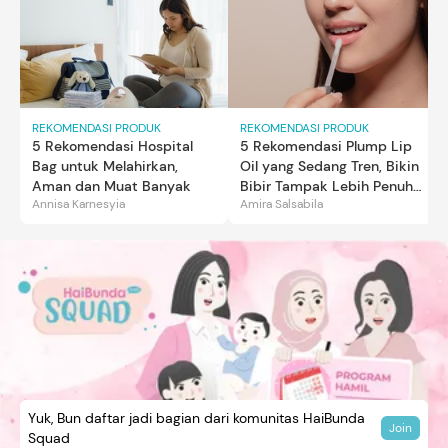
REKOMENDASI PRODUK
REKOMENDASI PRODUK
5 Rekomendasi Hospital
5 Rekomendasi Plump Lip
Bag untuk Melahirkan,
Oil yang Sedang Tren, Bikin
Aman dan Muat Banyak
Bibir Tampak Lebih Penuh
Annisa Karnesyia
Amira Salsabila
dan Berkilau
Yuk, Bun daftar jadi bagian dari komunitas HaiBunda
Join
Squad