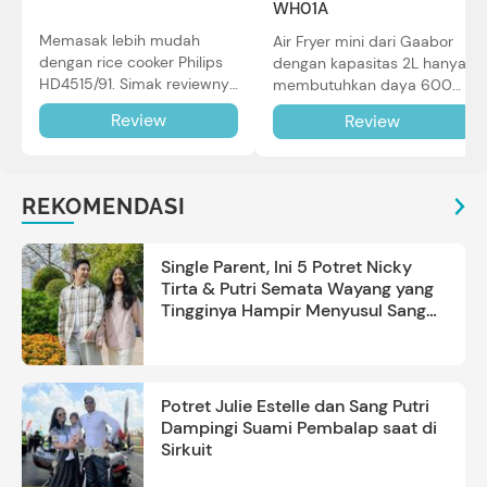
WH01A
Memasak lebih mudah
Air Fryer mini dari Gaabor
dengan rice cooker Philips
dengan kapasitas 2L hanya
HD4515/91. Simak reviewnya
membutuhkan daya 600W
di sini.
dalam pemakaian. Simak
Review
Review
review selengkapnya di sini.
REKOMENDASI
Single Parent, Ini 5 Potret Nicky
Tirta & Putri Semata Wayang yang
Tingginya Hampir Menyusul Sang
Ayah
Potret Julie Estelle dan Sang Putri
Dampingi Suami Pembalap saat di
Sirkuit