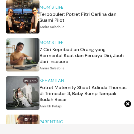
MOM'S LIFE
Terpopuler: Potret Fitri Carlina dan
Suami Pilot
Amira Salsabila
MOM'S LIFE
7 Ciri Kepribadian Orang yang
Bermental Kuat dan Percaya Diri, Jauh
dari Insecure
Amira Salsabila
KEHAMILAN
8
Foto
Potret Maternity Shoot Adinda Thomas
di Trimester 3, Baby Bump Tampak
Sudah Besar
Amrikh Palupi
5
Foto
PARENTING
Dunia Anak Marcello Tahitoe Jalani Hari