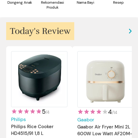
Dongeng Anak
Rekomendasi
Nama Bayi
Resep
Produk
Today's Review
5
4
/
4
/
14
Philips
Gaabor
Philips Rice Cooker
Gaabor Air Fryer Mini 2L
HD4515/91 1,8 L
600W Low Watt AF20M-