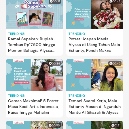
00:31
00:43
TRENDING
TRENDING
Ramai Sepekan: Rupiah
Potret Ucapan Manis
Tembus Rp17.500 hingga
Alyssa di Ulang Tahun Maia
Momen Bahagia Alyssa
Estianty, Penuh Makna
Daguise Melahirkan
00:34
00:45
TRENDING
TRENDING
Gemas Maksimal! 5 Potret
Temani Suami Kerja, Maia
Masa Kecil Artis Indonesia,
Estianty Absen di Ngunduh
Raisa hingga Mahalini
Mantu Al Ghazali & Alyssa
00:50
01:31