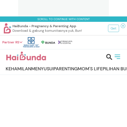
SCROLL TO CONTINUE WITH CONTENT
HaiBunda - Pregnancy & Parenting App
Get
Download & gabung komunitasnya yuk, Bun!
Partner RS
KEHAMILAN
MENYUSUI
PARENTING
MOM'S LIFE
PILIHAN B