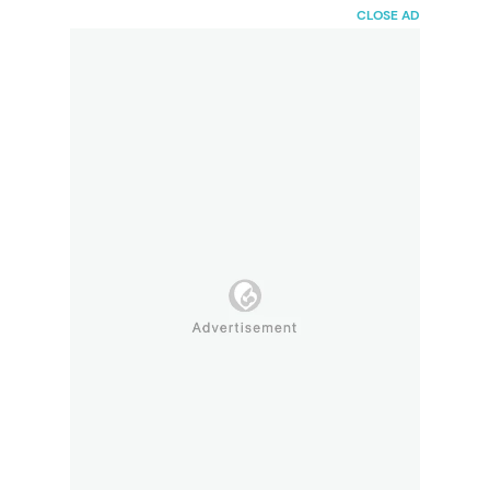
HaiBunda
CLOSE AD