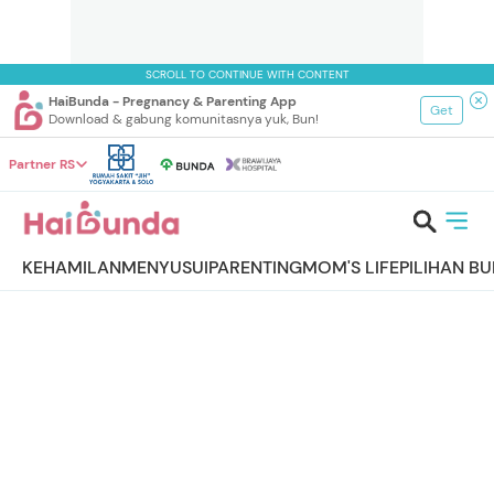
SCROLL TO CONTINUE WITH CONTENT
HaiBunda - Pregnancy & Parenting App
Get
Download & gabung komunitasnya yuk, Bun!
Partner RS
KEHAMILAN
MENYUSUI
PARENTING
MOM'S LIFE
PILIHAN B