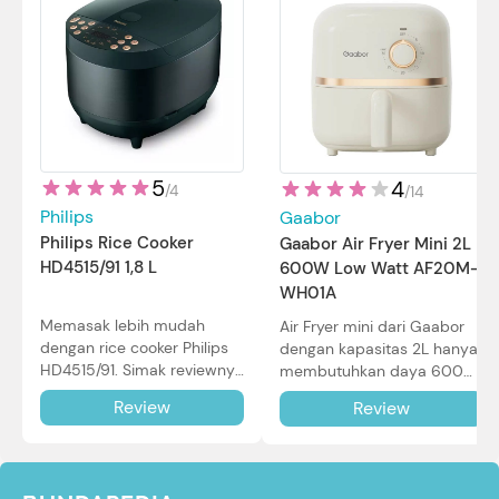
5
4
/
4
/
14
Philips
Gaabor
Philips Rice Cooker
Gaabor Air Fryer Mini 2L
HD4515/91 1,8 L
600W Low Watt AF20M-
WH01A
Memasak lebih mudah
Air Fryer mini dari Gaabor
dengan rice cooker Philips
dengan kapasitas 2L hanya
HD4515/91. Simak reviewnya
membutuhkan daya 600W
di sini.
dalam pemakaian. Simak
Review
Review
review selengkapnya di sini.