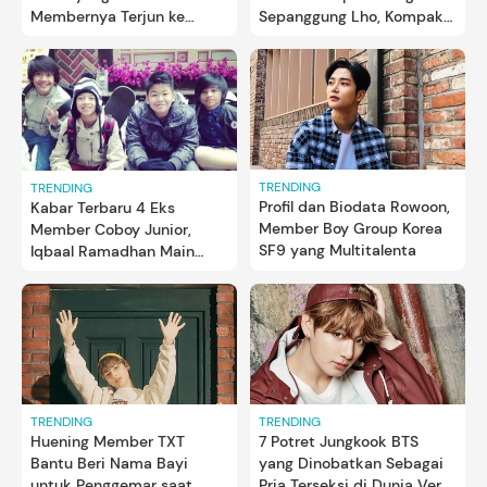
Membernya Terjun ke
Sepanggung Lho, Kompak
Dunia Akting
Bun
TRENDING
TRENDING
Profil dan Biodata Rowoon,
Kabar Terbaru 4 Eks
Member Boy Group Korea
Member Coboy Junior,
SF9 yang Multitalenta
Iqbaal Ramadhan Main
Film Mencuri Raden Saleh
TRENDING
TRENDING
Huening Member TXT
7 Potret Jungkook BTS
Bantu Beri Nama Bayi
yang Dinobatkan Sebagai
untuk Penggemar saat
Pria Terseksi di Dunia Versi