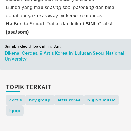
Bunda yang mau
sharing
soal
parenting
dan bisa
dapat banyak
giveaway
, yuk
join
komunitas
HaiBunda Squad. Daftar dan klik
di SINI
.
Gratis!
(asa/som)
Simak video di bawah ini, Bun:
Dikenal Cerdas, 9 Artis Korea ini Lulusan Seoul National
University
TOPIK TERKAIT
cortis
boy group
artis korea
big hit music
kpop