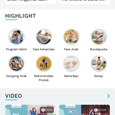
Konser
Majalah Italia
HIGHLIGHT
Program Hamil
Fase Kehamilan
Fase Anak
Bundapedia
Dongeng Anak
Rekomendasi
Nama Bayi
Resep
Produk
VIDEO
04:10
00:39