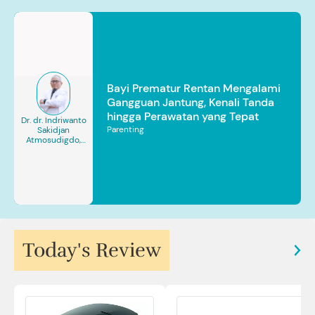
Bayi Prematur Rentan Mengalami
Gangguan Jantung, Kenali Tanda
hingga Perawatan yang Tepat
Dr. dr. Indriwanto
Parenting
Sakidjan
Atmosudigdo,
Sp.JP(K). MARS
Today's Review