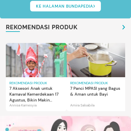
KE HALAMAN BUNDAPEDIA
REKOMENDASI PRODUK
REKOMENDASI PRODUK
REKOMENDASI PRODUK
7 Aksesori Anak untuk
7 Panci MPASI yang Bagus
Karnaval Kemerdekaan 17
& Aman untuk Bayi
Agustus, Bikin Makin
Annisa Karnesyia
Amira Salsabila
Gemas