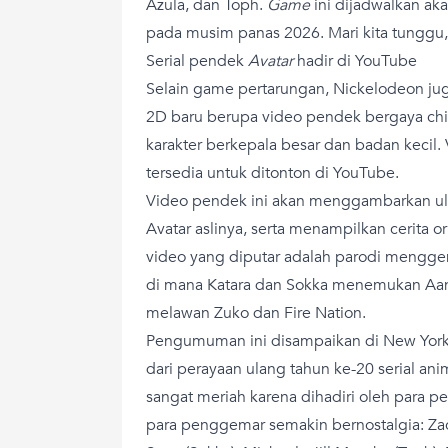
Azula, dan Toph.
Game
ini dijadwalkan aka
pada musim panas 2026. Mari kita tunggu
Serial pendek
Avatar
hadir di YouTube
Selain game pertarungan, Nickelodeon jug
2D baru berupa video pendek bergaya chi
karakter berkepala besar dan badan kecil.
tersedia untuk ditonton di YouTube.
Video pendek ini akan menggambarkan ulan
Avatar aslinya, serta menampilkan cerita or
video yang diputar adalah parodi mengge
di mana Katara dan Sokka menemukan Aa
melawan Zuko dan Fire Nation.
Pengumuman ini disampaikan di New York
dari perayaan ulang tahun ke-20 serial anim
sangat meriah karena dihadiri oleh para p
para penggemar semakin bernostalgia: Zac