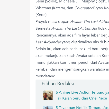
Sena (Sokka), Michaela Jill Murphy (Toph),
Whitman (Katara), dan
Co-creator
Bryan Kon
(Korra).
Proyek masa depan
Avatar: The Last Airb
Semesta
Avatar: The Last Airbender
tidak b
Rencananya, akan ada film layar lebar berj
Last Airbender
yang dijadwalkan rilis di b
Selain itu, akan ada serial sekuel baru ber
akan melanjutkan kisah Avatar setelah Korr
menunjukkan komitmen penuh dari Avatar
kembali dan mengembangkan waralaba ini
mendatang.
Pilihan Redaksi
6 Anime Live Action Terbaru ya
Tak Kalah Seru dari One Piece
5 Tayangan Netflix Terbaru, Ad