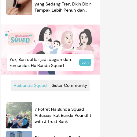
yang Sedang Tren, Bikin Bibir
Tampak Lebih Penuh dan
Berkilau
Yuk, Bun daftar jadi bagian dari
Join
komunitas HaiBunda Squad
Haibunda Squad
Sister Community
7 Potret HaiBunda Squad
Antusias Ikut Bunda Poundfit
with J Trust Bank