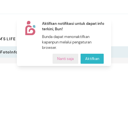
Aktifkan notifikasi untuk dapat info
terkini, Bun!
NEW
Bunda dapat menonaktifkan
'S LIFE
PILIHAN BUNDA
CERITA BUNDA
INDEKS
kapanpun melalui pengaturan
browser.
o
Foto
Infografis
Nanti saja
Aktifkan