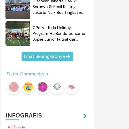
Discover Jakarta Day 2!
Serunya Si Kecil Keliling
Jakarta Naik Bus Tingkat &
Belajar Sejarah
7 Potret Kids Holiday
Program HaiBunda bersama
Super Junior Futsal dan
BRAND'S, Si Kecil & Ayah
Kompak Banget!
Lihat Selengkapnya
Sister Community
INFOGRAFIS