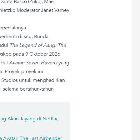
 Dante Basco (Zuko), Mae
ietzko Moderator Janet Varney
ender
lainnya
erhenti di situ, Bunda.
udul
The Legend of Aang: The
ioskop pada 9 Oktober 2026.
judul
Avatar: Seven Havens
yang
a. Proyek-proyek ini
 Studios untuk menghadirkan
 selama bertahun-tahun
ng Akan Tayang di Netflix,
a Avatar: The Last Airbender