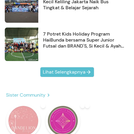
Bank
Discover Jakarta Day 2! Serunya Si
Kecil Keliling Jakarta Naik Bus
Tingkat & Belajar Sejarah
7 Potret Kids Holiday Program
HaiBunda bersama Super Junior
Futsal dan BRAND'S, Si Kecil & Ayah
Kompak Banget!
Lihat Selengkapnya
Sister Community