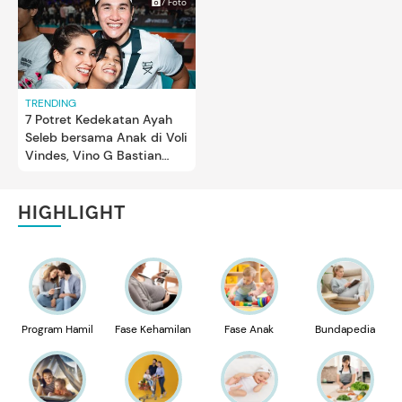
7 Foto
TRENDING
7 Potret Kedekatan Ayah
Seleb bersama Anak di Voli
Vindes, Vino G Bastian
hingga Desta
HIGHLIGHT
Program Hamil
Fase Kehamilan
Fase Anak
Bundapedia