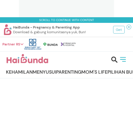
SCROLL TO CONTINUE WITH CONTENT
HaiBunda - Pregnancy & Parenting App
Get
Download & gabung komunitasnya yuk, Bun!
Partner RS
KEHAMILAN
MENYUSUI
PARENTING
MOM'S LIFE
PILIHAN B