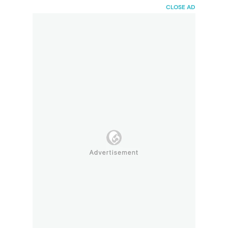
HaiBunda
CLOSE AD