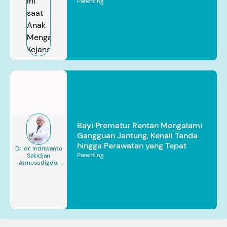
Parenting
Bayi Prematur Rentan Mengalami
Gangguan Jantung, Kenali Tanda
hingga Perawatan yang Tepat
Dr. dr. Indriwanto
Parenting
Sakidjan
Atmosudigdo,
Sp.JP(K). MARS