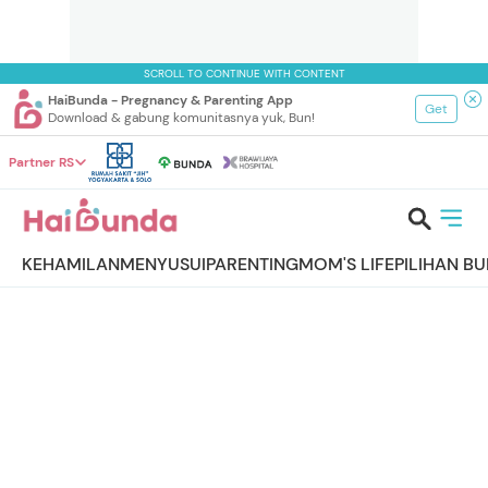
SCROLL TO CONTINUE WITH CONTENT
HaiBunda - Pregnancy & Parenting App
Get
Download & gabung komunitasnya yuk, Bun!
Partner RS
KEHAMILAN
MENYUSUI
PARENTING
MOM'S LIFE
PILIHAN B