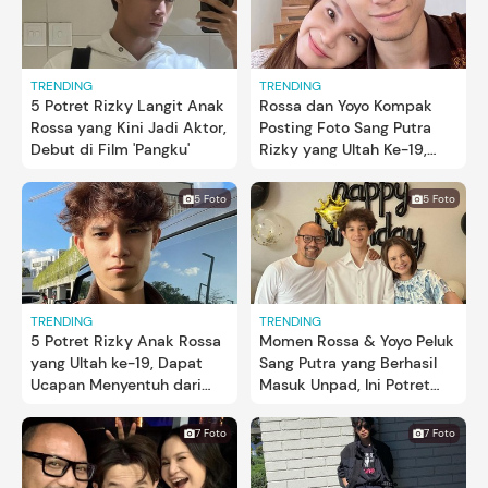
TRENDING
TRENDING
5 Potret Rizky Langit Anak
Rossa dan Yoyo Kompak
Rossa yang Kini Jadi Aktor,
Posting Foto Sang Putra
Debut di Film 'Pangku'
Rizky yang Ultah Ke-19,
Intip Potretnya
5 Foto
5 Foto
TRENDING
TRENDING
5 Potret Rizky Anak Rossa
Momen Rossa & Yoyo Peluk
yang Ultah ke-19, Dapat
Sang Putra yang Berhasil
Ucapan Menyentuh dari
Masuk Unpad, Ini Potret
Ibunda
Kebahagiaannya
7 Foto
7 Foto