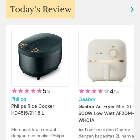
Today's Review
5
4
/
4
/
14
Philips
Gaabor
Philips Rice Cooker
Gaabor Air Fryer Mini 2L
HD4515/91 1,8 L
600W Low Watt AF20M-
WH01A
Memasak lebih mudah
Air Fryer mini dari Gaabor
dengan rice cooker Philips
dengan kapasitas 2L hanya