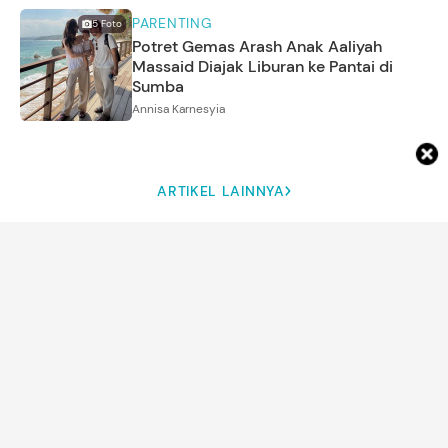
PARENTING
5
Foto
Potret Gemas Arash Anak Aaliyah
Massaid Diajak Liburan ke Pantai di
Sumba
Annisa Karnesyia
ARTIKEL LAINNYA
DETIK NETWORK