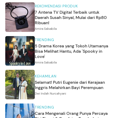
REKOMENDASI PRODUK
7 Antena TV Digital Terbaik untuk
Daerah Susah Sinyal, Mulai dari Rp80
Ribuan!
Amira Salsabila
TRENDING
5 Drama Korea yang Tokoh Utamanya
Bisa Melihat Hantu, Ada 'Spooky in
Love'
Amira Salsabila
KEHAMILAN
Selamat! Putri Eugenie dari Kerajaan
Inggris Melahirkan Bayi Perempuan
Dwi Indah Nurcahyani
TRENDING
Cara Mengenali Orang Punya Percaya