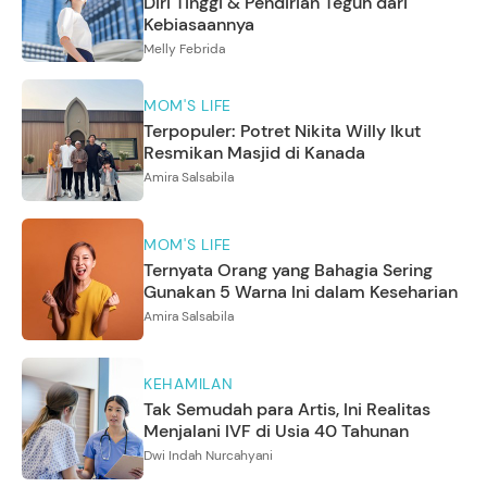
Diri Tinggi & Pendirian Teguh dari
Kebiasaannya
Melly Febrida
MOM'S LIFE
Terpopuler: Potret Nikita Willy Ikut
Resmikan Masjid di Kanada
Amira Salsabila
MOM'S LIFE
Ternyata Orang yang Bahagia Sering
Gunakan 5 Warna Ini dalam Keseharian
Amira Salsabila
KEHAMILAN
Tak Semudah para Artis, Ini Realitas
Menjalani IVF di Usia 40 Tahunan
Dwi Indah Nurcahyani