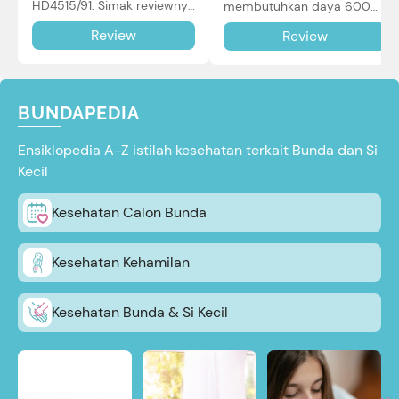
HD4515/91. Simak reviewnya
membutuhkan daya 600W
di sini.
dalam pemakaian. Simak
Review
Review
review selengkapnya di sini.
BUNDAPEDIA
Ensiklopedia A-Z istilah kesehatan terkait Bunda dan Si
Kecil
Kesehatan Calon Bunda
Kesehatan Kehamilan
Kesehatan Bunda & Si Kecil