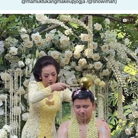
@mamuktukangmakeupjogja /@showimah)
6/7