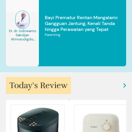
Bayi Prematur Rentan Mengalami
Gangguan Jantung, Kenali Tanda
hingga Perawatan yang Tepat
Dr. dr. Indriwanto
Parenting
Sakidjan
Atmosudigdo,
Sp.JP(K). MARS
Today's Review