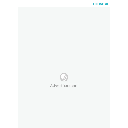
HaiBunda
CLOSE AD