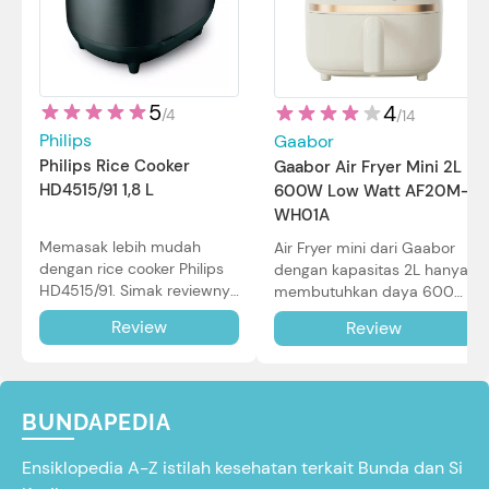
5
4
/
4
/
14
Philips
Gaabor
Philips Rice Cooker
Gaabor Air Fryer Mini 2L
HD4515/91 1,8 L
600W Low Watt AF20M-
WH01A
Memasak lebih mudah
Air Fryer mini dari Gaabor
dengan rice cooker Philips
dengan kapasitas 2L hanya
HD4515/91. Simak reviewnya
membutuhkan daya 600W
di sini.
dalam pemakaian. Simak
Review
Review
review selengkapnya di sini.
BUNDAPEDIA
Ensiklopedia A-Z istilah kesehatan terkait Bunda dan Si