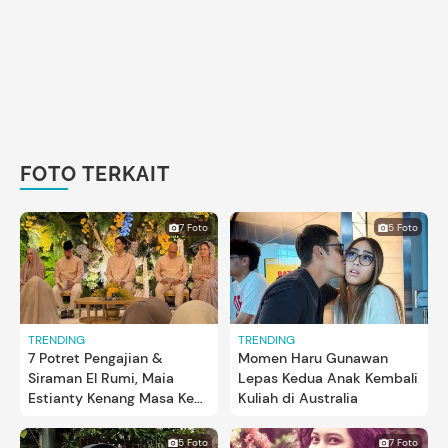
FOTO TERKAIT
7 Foto
5 Foto
TRENDING
TRENDING
7 Potret Pengajian &
Momen Haru Gunawan
Siraman El Rumi, Maia
Lepas Kedua Anak Kembali
Estianty Kenang Masa Kecil
Kuliah di Australia
Sang Putra
5 Foto
7 Foto