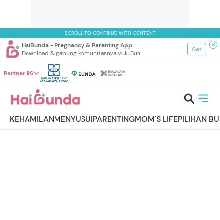
SCROLL TO CONTINUE WITH CONTENT
HaiBunda - Pregnancy & Parenting App
Get
Download & gabung komunitasnya yuk, Bun!
Partner RS
KEHAMILAN
MENYUSUI
PARENTING
MOM'S LIFE
PILIHAN B