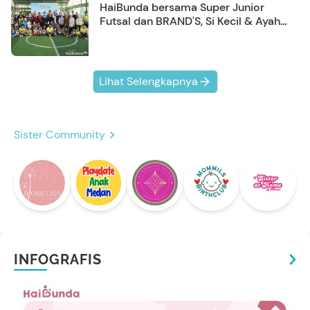
HaiBunda bersama Super Junior
Futsal dan BRAND'S, Si Kecil & Ayah
Kompak Banget!
Lihat Selengkapnya
Sister Community
INFOGRAFIS