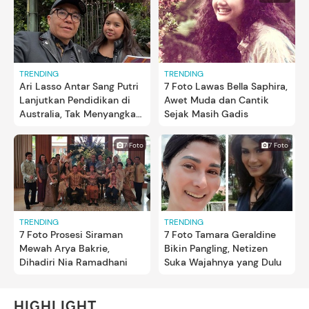
TRENDING
TRENDING
Ari Lasso Antar Sang Putri
7 Foto Lawas Bella Saphira,
Lanjutkan Pendidikan di
Awet Muda dan Cantik
Australia, Tak Menyangka
Sejak Masih Gadis
Bisa Sekolahkan Anak ke
Luar Negeri
7 Foto
7 Foto
TRENDING
TRENDING
7 Foto Prosesi Siraman
7 Foto Tamara Geraldine
Mewah Arya Bakrie,
Bikin Pangling, Netizen
Dihadiri Nia Ramadhani
Suka Wajahnya yang Dulu
HIGHLIGHT