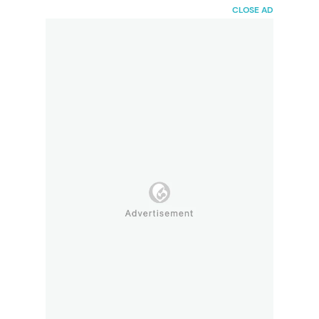
HaiBunda
CLOSE AD