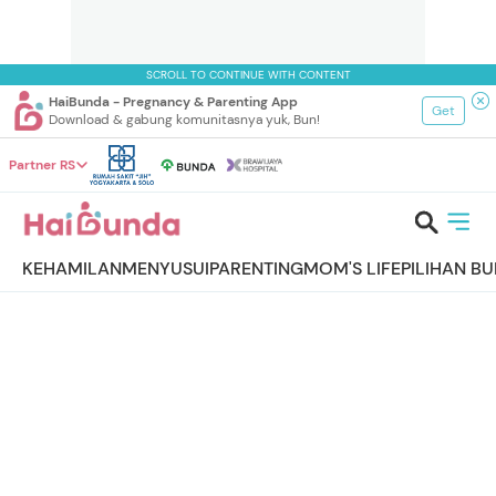
SCROLL TO CONTINUE WITH CONTENT
HaiBunda - Pregnancy & Parenting App
Get
Download & gabung komunitasnya yuk, Bun!
Partner RS
KEHAMILAN
MENYUSUI
PARENTING
MOM'S LIFE
PILIHAN B