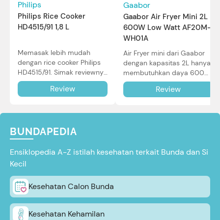
Philips
Gaabor
Philips Rice Cooker
Gaabor Air Fryer Mini 2L
HD4515/91 1,8 L
600W Low Watt AF20M-
WH01A
Memasak lebih mudah
Air Fryer mini dari Gaabor
dengan rice cooker Philips
dengan kapasitas 2L hanya
HD4515/91. Simak reviewnya
membutuhkan daya 600W
di sini.
dalam pemakaian. Simak
Review
Review
review selengkapnya di sini.
BUNDAPEDIA
Ensiklopedia A-Z istilah kesehatan terkait Bunda dan Si
Kecil
Kesehatan Calon Bunda
Kesehatan Kehamilan