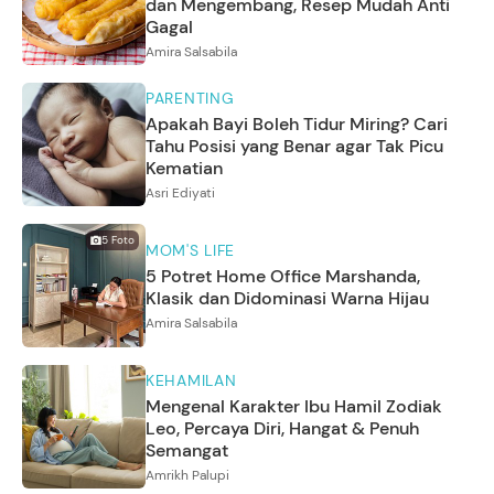
dan Mengembang, Resep Mudah Anti
Gagal
Amira Salsabila
PARENTING
Apakah Bayi Boleh Tidur Miring? Cari
Tahu Posisi yang Benar agar Tak Picu
Kematian
Asri Ediyati
5
Foto
MOM'S LIFE
5 Potret Home Office Marshanda,
Klasik dan Didominasi Warna Hijau
Amira Salsabila
KEHAMILAN
Mengenal Karakter Ibu Hamil Zodiak
Leo, Percaya Diri, Hangat & Penuh
Semangat
Amrikh Palupi