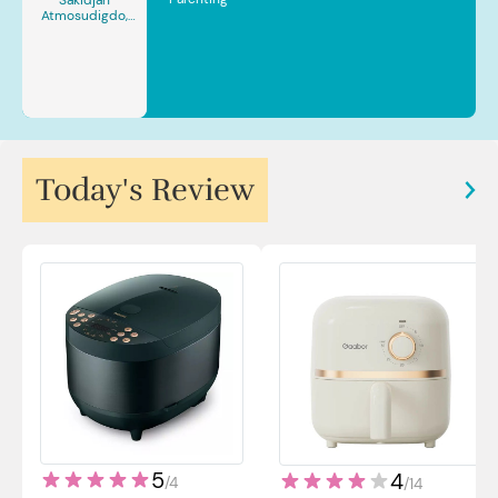
Atmosudigdo,
Sp.JP(K). MARS
Today's Review
5
4
/
4
/
14