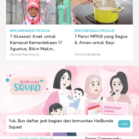
REKOMENDASI PRODUK
REKOMENDASI PRODUK
7 Aksesori Anak untuk
7 Panci MPASI yang Bagus
Karnaval Kemerdekaan 17
& Aman untuk Bayi
Agustus, Bikin Makin
Annisa Karnesyia
Amira Salsabila
Gemas
Yuk, Bun daftar jadi bagian dari komunitas HaiBunda
Join
Squad
Haibunda Squad
Sister Community