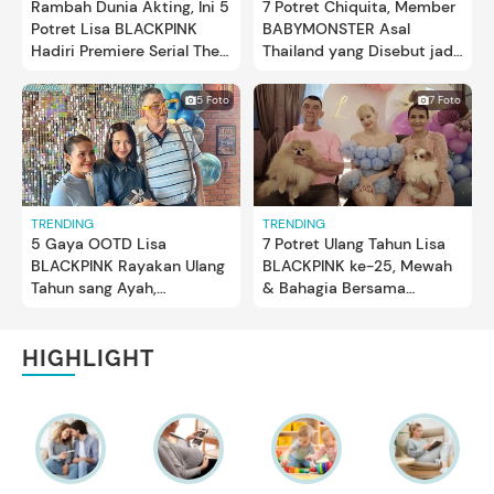
Rambah Dunia Akting, Ini 5
7 Potret Chiquita, Member
Potret Lisa BLACKPINK
BABYMONSTER Asal
Hadiri Premiere Serial The
Thailand yang Disebut jadi
White Lotus
Penerus Lisa BLACKPINK
5 Foto
7 Foto
TRENDING
TRENDING
5 Gaya OOTD Lisa
7 Potret Ulang Tahun Lisa
BLACKPINK Rayakan Ulang
BLACKPINK ke-25, Mewah
Tahun sang Ayah,
& Bahagia Bersama
Sekeluarga Super Gemas!
Keluarga
HIGHLIGHT