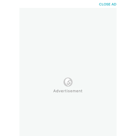
HaiBunda
CLOSE AD