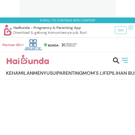
SCROLL TO CONTINUE WITH CONTENT
HaiBunda - Pregnancy & Parenting App
Get
Download & gabung komunitasnya yuk, Bun!
Partner RS
KEHAMILAN
MENYUSUI
PARENTING
MOM'S LIFE
PILIHAN B