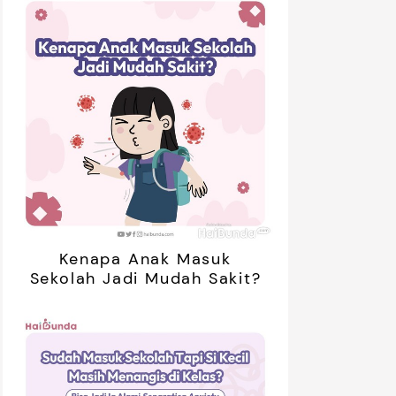
01:20
ak Bosan Saat Libur? Coba 7
5 Ide Libur
inan Tanpa Gadget Ini!
Bareng Anak
Kenapa Anak Masuk
Sekolah Jadi Mudah Sakit?