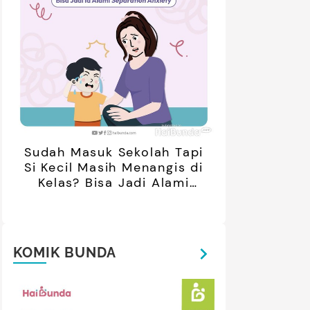
retan Artis yang Menetap di
5 Potret Kedekatan Alyssa
ar Negeri Usai Menikah, Intip
Daguise Bersama Ayahanda
Potret Terbarunya
asal Prancis, Dipuji Tampan
oleh Netizen
Sudah Masuk Sekolah Tapi
Si Kecil Masih Menangis di
Kelas? Bisa Jadi Alami
Separation Anxiety
KOMIK BUNDA