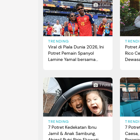
7 Foto
TRENDING
TREND
Viral di Piala Dunia 2026, Ini
Potret 
Potret Pemain Spanyol
Rico C
Lamine Yamal bersama
Dewasa
Ibunda dan Adik yang Curi
Perhatian
7 Foto
TRENDING
TREND
7 Potret Kedekatan Ibnu
7 Potr
Jamil & Anak Sambung,
Caesa,
Abigail Putri Ririn Ekawati
Beranj