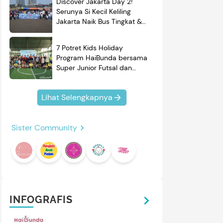
Discover Jakarta Day 2!
Serunya Si Kecil Keliling
Jakarta Naik Bus Tingkat &
Belajar Sejarah
7 Potret Kids Holiday
Program HaiBunda bersama
Super Junior Futsal dan
BRAND'S, Si Kecil & Ayah
Kompak Banget!
Lihat Selengkapnya
Sister Community
mendasi
Nama Bayi
Resep
roduk
INFOGRAFIS