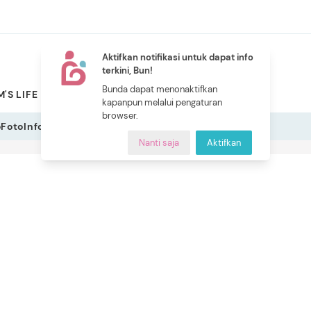
Aktifkan notifikasi untuk dapat info
terkini, Bun!
NEW
Bunda dapat menonaktifkan
'S LIFE
PILIHAN BUNDA
CERITA BUNDA
INDEKS
kapanpun melalui pengaturan
browser.
o
Foto
Infografis
Nanti saja
Aktifkan