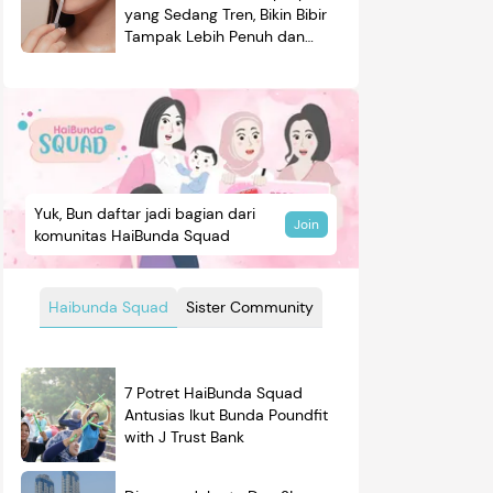
yang Sedang Tren, Bikin Bibir
Tampak Lebih Penuh dan
Berkilau
Yuk, Bun daftar jadi bagian dari
Join
komunitas HaiBunda Squad
Haibunda Squad
Sister Community
7 Potret HaiBunda Squad
Antusias Ikut Bunda Poundfit
with J Trust Bank