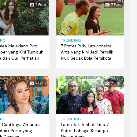
7 Foto
7 Foto
ING
TRENDING
Alea Malakiano Putri
7 Potret Prilly Latuconsina,
eper yang Kini Tumbuh
Artis yang Kini Jadi Pemilik
 dan Curi Perhatian
Klub Sepak Bola Persikota
7 Foto
7 Foto
ING
TRENDING
et Cantiknya Amanda
Lama Tak Terihat, Intip 7
 Anak Parto yang
Potret Bahagia Keluarga
ak Dewasa
Novita Angie