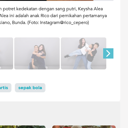
 potret kedekatan dengan sang putri, Keysha Alea
Melal
lea ini adalah anak Rico dari pernikahan pertamanya
tahun
kiano, Bunda. (Foto: Instagram@rico_cepero)
paka
Insta
rtis
sepak bola