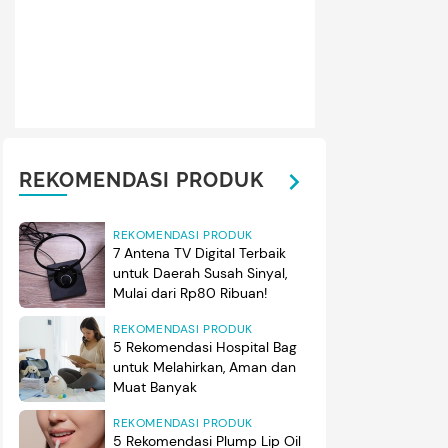
ui unggahan di Instagram, Rico mem-
posting
momen kebersama
 ini menginjak usia 24 tahun. Dalam potret ini, Rico dan sang
ian
casual
bernuansa warna biru dengan celana jeans dan sepatu 
gram@rico_cepero)
REKOMENDASI PRODUK
REKOMENDASI PRODUK
7 Antena TV Digital Terbaik
untuk Daerah Susah Sinyal,
Mulai dari Rp80 Ribuan!
REKOMENDASI PRODUK
5 Rekomendasi Hospital Bag
untuk Melahirkan, Aman dan
Muat Banyak
REKOMENDASI PRODUK
5 Rekomendasi Plump Lip Oil