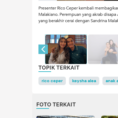
 time
keluarganya,
Presenter Rico Ceper kembali membagikan
bercerai dari
Malakiano. Perempuan yang akrab disapa A
 diketahui tinggal
yang berakhir cerai dengan Sandrina Mala
TOPIK TERKAIT
rico ceper
keysha alea
anak a
FOTO TERKAIT