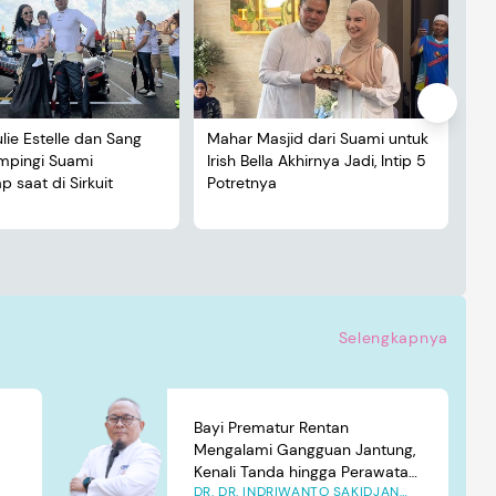
ulie Estelle dan Sang
Mahar Masjid dari Suami untuk
De
ampingi Suami
Irish Bella Akhirnya Jadi, Intip 5
Lu
 saat di Sirkuit
Potretnya
5 
Selengkapnya
Bayi Prematur Rentan
Mengalami Gangguan Jantung,
Kenali Tanda hingga Perawatan
DR. DR. INDRIWANTO SAKIDJAN
yang Tepat